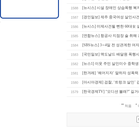
[뉴시스] 시설 장애인 상습폭행 복
1588
[경인일보] 제주 중국여성 살인사건
1587
[뉴시스] 미제사건될 뻔한 60대女
1586
[연합뉴스] 항공사 지점장 술 취해
1585
[SBS뉴스] 3∼4일 전 성관계한 
1584
[국민일보] 맥도날드 배달원 폭행사
1583
[뉴스1] 이웃 주민 살인미수 중학생
1582
[한겨레] ‘헤어지자’ 말하자 성
1581
[아시아경제] 검찰, ‘트렁크 살인’
1580
[한국경제TV] “오디션 볼래?” 길
1579
처음