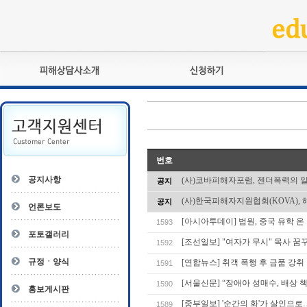
피해상담사란?
교육훈련
자격관리규정
검정시험
상담사 자격증 확인
전문수련
자격심사
- 피해상담사 1급
번호
자격유지교육
- 피해상담사 2급
공지사항
(사)코바피해자포럼, 젠더폭력의 
공지
자격복원
- 피해상담사 3급
(사)한국피해자지원협회(KOVA), 
공지
- 전문수련감독자
언론보도
- 전문수련기관
[아시아투데이] 법원, 중국 유학 온
1593
포토갤러리
[조선일보] "여자가 무시" 목사 
1592
규정ㆍ양식
[연합뉴스] 취객 폭행 후 금품 강취 
1591
[서울신문] “장애아 성매수, 배상 
1590
홍보게시판
[중부일보] '순간의 화'가 살인으
1589