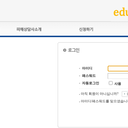
피해상담사란?
교육훈련
자격관리규정
검정시험
상담사 자격증 확인
전문수련
자격심사
- 피해상담사 1급
아이디
자격유지교육
- 피해상담사 2급
패스워드
자격복원
- 피해상담사 3급
자동로그인
사용
- 전문수련감독자
- 전문수련기관
아직 회원이 아니십니까?
아이디/패스워드를 잊으셨습