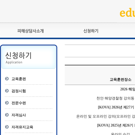
피해상담사란?
교육훈련
자격관리규정
검정시험
상담사 자격증 확인
전문수련
자격심사
- 피해상담사 1급
자격유지교육
- 피해상담사 2급
교육훈련
교육훈련장소
자격복원
- 피해상담사 3급
2026 
- 전문수련감독자
검정시험
- 전문수련기관
천안 해양경찰청 강의동 
전문수련
[KOVA] 2026년 제2
자격심사
온라인 및 오프라인 강의(오프라인 강
[KOVA] 2025년 제26
자격유지교육
온라인 수강