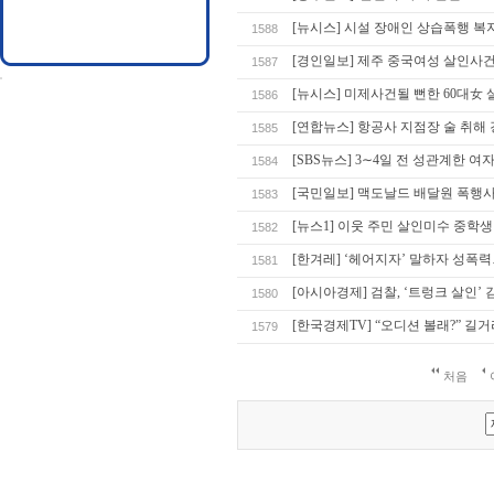
[뉴시스] 시설 장애인 상습폭행 복
1588
[경인일보] 제주 중국여성 살인사건
1587
[뉴시스] 미제사건될 뻔한 60대女
1586
[연합뉴스] 항공사 지점장 술 취해
1585
[SBS뉴스] 3∼4일 전 성관계한 
1584
[국민일보] 맥도날드 배달원 폭행사
1583
[뉴스1] 이웃 주민 살인미수 중학생
1582
[한겨레] ‘헤어지자’ 말하자 성
1581
[아시아경제] 검찰, ‘트렁크 살인’
1580
[한국경제TV] “오디션 볼래?” 길
1579
처음