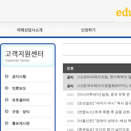
피해상담사란?
교육훈련
자격관리규정
검정시험
상담사 자격증 확인
전문수련
자격심사
- 피해상담사 1급
번호
자격유지교육
- 피해상담사 2급
공지사항
(사)코바피해자포럼, 젠더폭력의 
공지
자격복원
- 피해상담사 3급
(사)한국피해자지원협회(KOVA), 
공지
- 전문수련감독자
언론보도
- 전문수련기관
[아시아투데이] 법원, 중국 유학 온
1593
포토갤러리
[조선일보] "여자가 무시" 목사 
1592
규정ㆍ양식
[연합뉴스] 취객 폭행 후 금품 강취 
1591
[서울신문] “장애아 성매수, 배상 
1590
홍보게시판
[중부일보] '순간의 화'가 살인으
1589