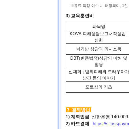
※
유료 특강 이수 시 해당되며
, 1
인
3)
교육훈련비
과목명
KOVA
피해상담보고서작성법
_
심화
뇌기반 상담과 의사소통
DBT(
변증법적
)
상담의 이해 및
활용
신체화
;
범죄피해와 트라우마
남긴 몸의 이야기
포토샵의 기초
3. 결제방법
1) 계좌입금
신한은행 140-009
2) 카드결제
https://s.tossp