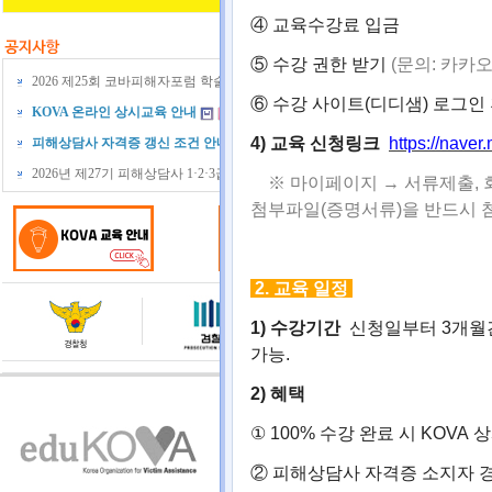
④ 교육수강료 입금
⑤ 수강 권한 받기
(문의: 카카
2026 제25회 코바피해자포럼 학술대회
⑥ 수강 사이트(디디샘) 로그인
KOVA 온라인 상시교육 안내
4) 교육 신청링크
https://nave
피해상담사 자격증 갱신 조건 안내
27기 
2026년 제27기 피해상담사 1·2·3급 전문…
※
마이페이지 →
서류제출
,
첨부파일
(
증명서류
)
을 반드시 
2.
교육 일정
1)
수강기간
신청일부터 3개
가능
.
2)
혜택
자격관리위원회소개
ㅣ
주요업무
ㅣ
조직
①
100%
수강 완료 시
KOVA
상
(04969) 서울특별시 광진구 아차산로78길
Tel
02-3437-8700
FAX
02-3
②
피해상담사 자격증 소지자 
copyright (c) edukova.org all rights rese