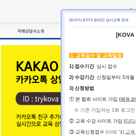
[KOVA] KOVA 온라인 상시교육 안내
[KOVA
피해상담사란?
교육훈련
자격관리규정
검정시험
1.
교육접수 및 교육일정
상담사 자격증 확인
전문수련
1)
접수기간
상시 접수
자격심사
- 피해상담사 1급
자격유지교육
- 피해상담사 2급
2)
수강기간
신청일부터 3개월
자격복원
- 피해상담사 3급
3)
신청방법
- 전문수련감독자
- 전문수련기관
① 본 협회 사이트
가입
(
에듀코
※ 기존 가입자는 1회 로그인 
② 교육 수강 사이트
가입
(
디디
③ 교육
신청접수
(아래 "
4) 교