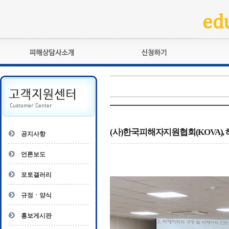
피해상담사란?
교육훈련
자격관리규정
검정시험
상담사 자격증 확인
전문수련
자격심사
- 피해상담사 1급
자격유지교육
- 피해상담사 2급
(사)한국피해자지원협회(KOVA),
공지사항
자격복원
- 피해상담사 3급
- 전문수련감독자
언론보도
- 전문수련기관
포토갤러리
규정ㆍ양식
홍보게시판