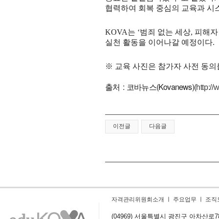
협력하여 회복 중심의 교육과 시
KOVA
는
‘
범죄 없는 세상
,
피해자
실천 활동을 이어나갈 예정이다
.
※
교육 사진은 참가자 사전 동
출처 : 코바뉴스(Kovanews)(
http:/
이전글
다음글
자격관리위원회소개
ㅣ
주요업무
ㅣ
조직
(04969) 서울특별시 광진구 아차산로78길