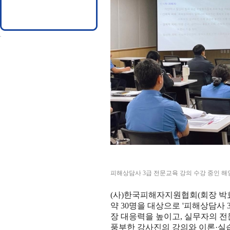
피해상담사
3
급 전문교육 강의 수강 중인 
(
사
)
한국피해자지원협회
(
회장 박
약
30
명을 대상으로
'
피해상담사
장 대응력을 높이고
,
실무자의 전
풍부한 강사진의 강의와 이론
·
실