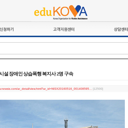
교육훈련
공지사항
상담접수
검정시험
언론보도
상담완료
전문수련
포토갤러리
자격심사
규정ㆍ양식
격유지교육
홍보게시판
 시설 장애인 상습폭행 복지사 2명 구속
자격복원
ww.newsis.com/ar_detail/view.html?ar_id=NISX20160516_001408595…
[12500]