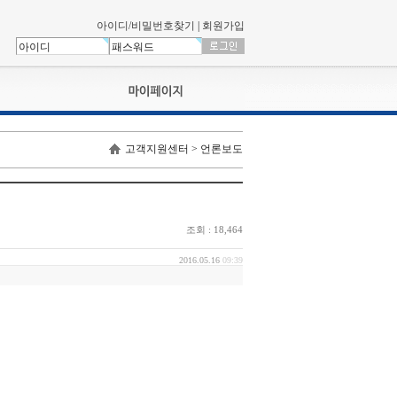
아이디/비밀번호찾기
|
회원가입
나의신청내역
고객지원센터 > 언론보도
교육영상강의실
서류제출
회원정보
나의 신청비
조회 : 18,464
나의활동내역
나의 연회비
2016.05.16
09:39