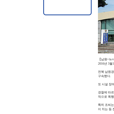
【남원=뉴시
2016년 3월
전북 남원경
구속했다.
또 시설 장
경찰에 따르
적으로 폭행
특히 조씨는
이 치는 등