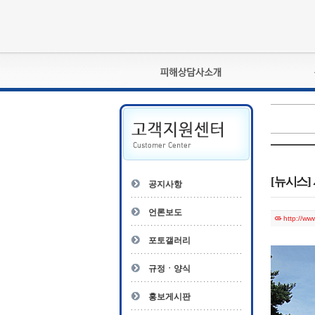
피해상담사란?
자격관리규정
상담사 자격증 확인
- 피해상담사 1급
자
- 피해상담사 2급
[뉴시스]
공지사항
- 피해상담사 3급
- 전문수련감독자
언론보도
http://w
- 전문수련기관
포토갤러리
규정ㆍ양식
홍보게시판