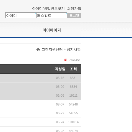
아이디/비밀번호찾기
|
회원가입
나의신청내역
고객지원센터 > 공지사항
교육영상강의실
서류제출
Total 451
회원정보
작성일
조회
나의 신청비
06-15
6631
나의활동내역
나의 연회비
06-09
6534
01-05
19111
07-07
54248
06-27
54355
06-24
101014
06-23
48974