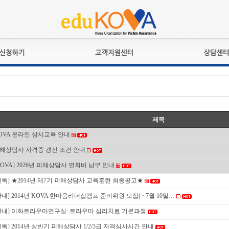
교육훈련
공지사항
상담접수
검정시험
언론보도
상담완료
전문수련
포토갤러리
자격심사
규정ㆍ양식
제목
격유지교육
홍보게시판
OVA 온라인 상시교육 안내
자격복원
해상담사 자격증 갱신 조건 안내
KOVA] 2026년 피해상담사 연회비 납부 안내
필독] ★2014년 제7기 피해상담사 교육훈련 최종공고★
안내] 2014년 KOVA 한마음리더십캠프 준비위원 모집( ~7월 10일…
안내] 이화트라우마연구실: 트라우마 심리치료 기본과정
필독] 2014년 상반기 피해상담사 1/2/3급 자격심사시간 안내