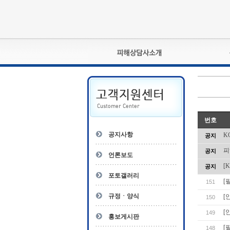
피해상담사란?
자격관리규정
상담사 자격증 확인
- 피해상담사 1급
번호
자
- 피해상담사 2급
공지사항
K
공지
- 피해상담사 3급
피
공지
- 전문수련감독자
언론보도
- 전문수련기관
[
공지
포토갤러리
[
151
규정ㆍ양식
[
150
[
149
홍보게시판
[
148