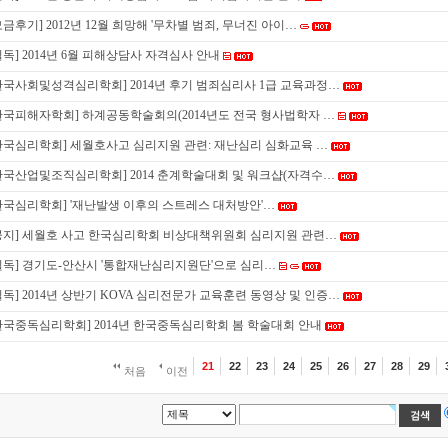
모금후기] 2012년 12월 희망해 '무차별 범죄, 무너진 아이…
필독] 2014년 6월 피해상담사 자격심사 안내
한국사회및성격심리학회] 2014년 후기 범죄심리사 1급 교육과정…
한국피해자학회] 하계공동학술회의(2014년도 전국 형사법학자 …
한국심리학회] 세월호사고 심리지원 관련: 재난심리 심화교육 …
한국산업및조직심리학회] 2014 춘계학술대회 및 워크샵(자격수…
한국심리학회] '재난발생 이후의 스트레스 대처방안'…
공지] 세월호 사고 한국심리학회 비상대책위원회 심리지원 관련…
필독] 경기도-안산시 '통합재난심리지원단'으로 심리…
필독] 2014년 상반기 KOVA 심리전문가 교육훈련 동영상 및 인증…
한국중독심리학회] 2014년 한국중독심리학회 봄 학술대회 안내
21
22
23
24
25
26
27
28
29
처음
이전