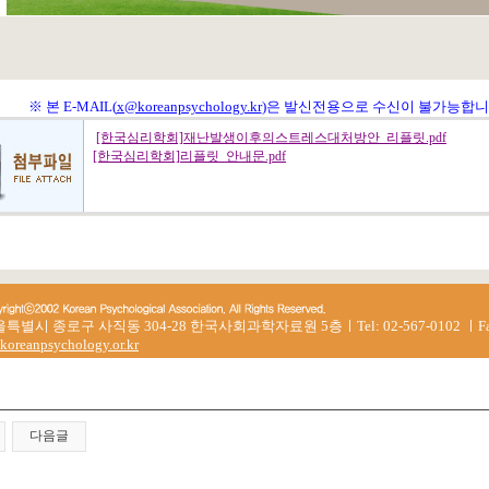
※ 본 E-MAIL(
x@koreanpsychology.kr
)은 발신전용으로 수신이 불가능합니
[한국심리학회]재난발생이후의스트레스대처방안_리플릿.pdf
[한국심리학회]리플릿_안내문.pdf
특별시 종로구 사직동 304-28 한국사회과학자료원 5층ㅣTel: 02-567-0102 ㅣFax:
koreanpsychology.or.kr
다음글