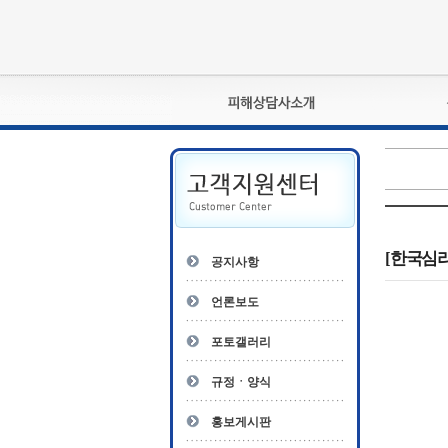
피해상담사란?
자격관리규정
상담사 자격증 확인
- 피해상담사 1급
자
- 피해상담사 2급
[한국심리
공지사항
- 피해상담사 3급
- 전문수련감독자
언론보도
- 전문수련기관
포토갤러리
규정ㆍ양식
홍보게시판