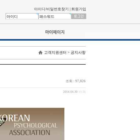
아이디/비밀번호찾기
|
회원가입
나의신청내역
고객지원센터 > 공지사항
교육영상강의실
서류제출
회원정보
나의 신청비
조회 : 97,826
나의활동내역
나의 연회비
2014.04.30
19:36