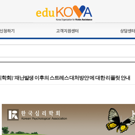
교육훈련
공지사항
상담접수
검정시험
언론보도
상담완료
전문수련
포토갤러리
자격심사
규정ㆍ양식
격유지교육
홍보게시판
학회] '재난발생 이후의 스트레스 대처방안'에 대한 리플릿 안내
자격복원