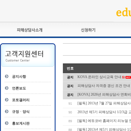
피해상담사란?
교육훈련
자격관리규정
검정시험
상담사 자격증 확인
전문수련
자격심사
- 피해상담사 1급
번호
자격유지교육
- 피해상담사 2급
공지사항
KOVA 온라인 상시교육 안내
공지
자격복원
- 피해상담사 3급
피해상담사 자격증 갱신 조건 안내
공지
- 전문수련감독자
언론보도
- 전문수련기관
[KOVA] 2026년 피해상담사 연회
공지
포토갤러리
[필독] 2013년 7월 27일 피해상담사
91
규정ㆍ양식
2013년 제5기 피해상담사 1/2/3
90
[필독] 에듀코바 홈페이지 리뉴얼 
89
홍보게시판
[필독] 2013년 제5기 피해상담사 1
88