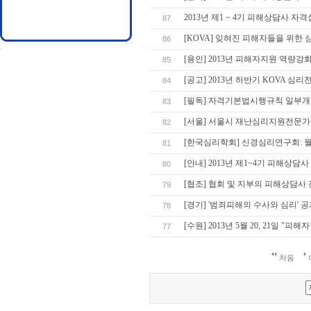
2013년 제1 ~ 4기 피해상담사 
87
[KOVA] 잊혀진 피해자들을 위한
86
[용인] 2013년 피해자지원 역량강화
85
[공고] 2013년 하반기 KOVA 
84
[필독] 자격기본법시행규칙 일부
83
[서울] 서울시 재난심리지원전문가
82
[한국심리학회] 신경심리연구회: 
81
[안내] 2013년 제1~4기 피해상담사
80
[협조] 협회 및 지부의 피해상담
79
[경기] '범죄피해의 수사와 심리' 
78
[수원] 2013년 5월 20, 21일 "피
77
처음