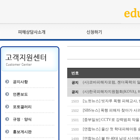
피해상담사란?
교육훈련
자격관리규정
검정시험
상담사 자격증 확인
전문수련
자격심사
- 피해상담사 1급
번호
자격유지교육
- 피해상담사 2급
공지사항
(사)코바피해자포럼, 젠더폭력의 
공지
자격복원
- 피해상담사 3급
(사)한국피해자지원협회(KOVA), 
공지
- 전문수련감독자
언론보도
- 전문수련기관
[노컷뉴스] 빗자루 폭행 피해교사,
1503
포토갤러리
[SBS뉴스] 폭행 피해자 찾아가 사
1502
규정ㆍ양식
[중부일보] CCTV로 강력범죄 막을
1501
[연합뉴스] 울산 첫 학대피해아동 쉼
1500
홍보게시판
[연합뉴스] 불 탄 40대 남성 시신
1499