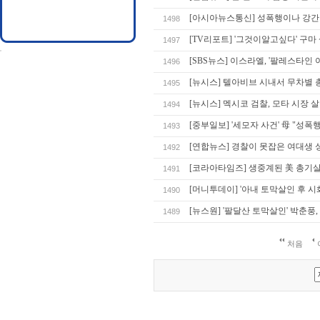
[아시아뉴스통신] 성폭행이나 강간
1498
[TV리포트] '그것이알고싶다' 구마
1497
[SBS뉴스] 이스라엘, '팔레스타인 
1496
[뉴시스] 텔아비브 시내서 무차별 
1495
[뉴시스] 멕시코 검찰, 모타 시장 
1494
[중부일보] '세모자 사건' 母 "성폭
1493
[연합뉴스] 경찰이 못잡은 여대생 
1492
[코라아타임즈] 생중계된 美 총기살
1491
[머니투데이] '아내 토막살인 후 시
1490
[뉴스원] '팔달산 토막살인' 박춘풍
1489
처음