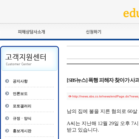
피해상담사란?
교육훈련
자격관리규정
검정시험
상담사 자격증 확인
전문수련
자격심사
- 피해상담사 1급
자격유지교육
- 피해상담사 2급
[SBS뉴스] 폭행 피해자 찾아가 사
공지사항
자격복원
- 피해상담사 3급
- 전문수련감독자
언론보도
http://news.sbs.co.kr/news/endPage.do?ne
- 전문수련기관
포토갤러리
남의 집에 불을 지른 혐의로 60
규정ㆍ양식
A씨는 지난해 12월 29일 오후 
받고 있습니다.
홍보게시판