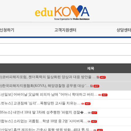
교육훈련
공지사항
상담접수
검정시험
언론보도
상담완료
전문수련
포토갤러리
자격심사
규정ㆍ양식
제목
격유지교육
홍보게시판
사)코바피해자포럼, 젠더폭력의 일상화된 양상과 대응 방안을 …
자격복원
사)한국피해자지원협회(KOVA), 해양경찰청 공무원 대상 '…
조선일보] 어버이날 父살해 피의자 남매 "어머니 학대하고 버리…
노컷뉴스] 교권침해 '심각'…폭행당한 교사들 치유는…
SBS뉴스] 내연녀 10대 딸 3차례 성추행한 '파렴치 경찰�…
연합뉴스] 소리없는 괴롭힘…학생 10명 중 2명 '사이버폭…
부산일보] 흡연 제지하는 간호사 폭행·병원 방화...40대 男,징…