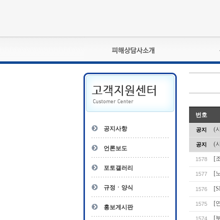
피해상담사란?
자격관리규정
상담사 자격증 확인
- 피해상담사 1급
번호
자
- 피해상담사 2급
공지사항
(
공지
- 피해상담사 3급
(
공지
- 전문수련감독자
언론보도
- 전문수련기관
[
1578
포토갤러리
[
1577
규정ㆍ양식
[
1576
[
1575
홍보게시판
[
1574