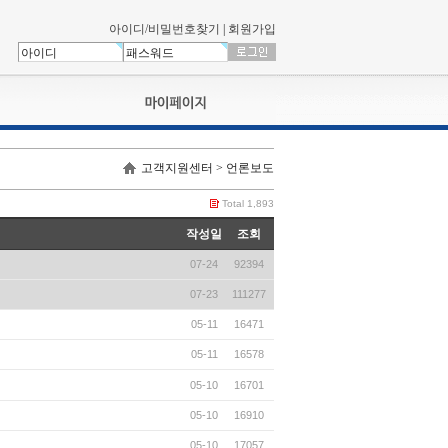
아이디/비밀번호찾기
|
회원가입
나의신청내역
고객지원센터 > 언론보도
교육영상강의실
서류제출
Total 1,893
회원정보
작성일
조회
나의 신청비
07-24
92394
나의활동내역
나의 연회비
07-23
111277
05-11
16471
05-11
16578
05-10
16701
05-10
16910
05-10
17057