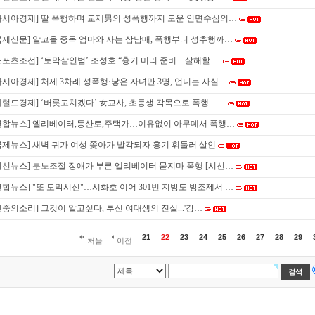
아시아경제] 딸 폭행하며 교제男의 성폭행까지 도운 인면수심의…
국제신문] 알코올 중독 엄마와 사는 삼남매, 폭행부터 성추행까…
스포츠조선] ‘토막살인범’ 조성호 “흉기 미리 준비…살해할 …
아시아경제] 처제 3차례 성폭행·낳은 자녀만 3명, 언니는 사실…
헤럴드경제] ‘버릇고치겠다’ 女교사, 초등생 각목으로 폭행……
연합뉴스] 엘리베이터,등산로,주택가…이유없이 아무데서 폭행…
국제뉴스] 새벽 귀가 여성 쫓아가 발각되자 흉기 휘둘러 살인
시선뉴스] 분노조절 장애가 부른 엘리베이터 묻지마 폭행 [시선…
연합뉴스] "또 토막시신"…시화호 이어 301번 지방도 방조제서 …
민중의소리] 그것이 알고싶다, 투신 여대생의 진실...'강…
21
22
23
24
25
26
27
28
29
처음
이전