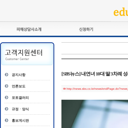
피해상담사란?
교육훈련
자격관리규정
검정시험
상담사 자격증 확인
전문수련
자격심사
- 피해상담사 1급
자격유지교육
- 피해상담사 2급
[SBS뉴스] 내연녀 10대 딸 3차례
공지사항
자격복원
- 피해상담사 3급
- 전문수련감독자
언론보도
http://news.sbs.co.kr/news/endPage.do?ne
- 전문수련기관
포토갤러리
규정ㆍ양식
홍보게시판