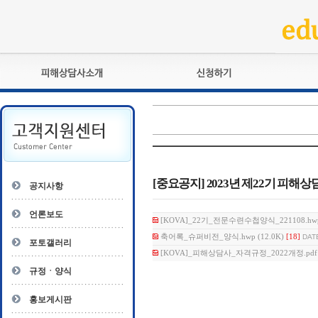
피해상담사란?
교육훈련
자격관리규정
검정시험
상담사 자격증 확인
전문수련
자격심사
- 피해상담사 1급
자격유지교육
- 피해상담사 2급
[중요공지] 2023년 제22기 피해상담
공지사항
자격복원
- 피해상담사 3급
- 전문수련감독자
언론보도
[KOVA]_22기_전문수련수첩양식_221108.hwp 
- 전문수련기관
축어록_슈퍼비전_양식.hwp (12.0K)
[18]
DATE
포토갤러리
[KOVA]_피해상담사_자격규정_2022개정.pdf (
규정ㆍ양식
홍보게시판