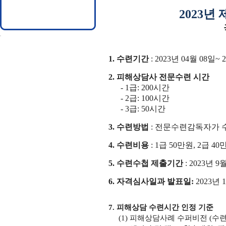
2023
년 
1.
수련기간
: 2023
년
04
월
08
일
~ 
2.
피해상담사 전문수련 시간
- 1
급
: 200
시간
- 2
급
: 100
시간
- 3
급
: 50
시간
3.
수련방법
:
전문수련감독자가 
4.
수련비용
: 1
급 50만원
, 2
급 40
5.
수련수첩
제출기간
: 2023
년
9
월
6.
자격심사일과 발표일
:
2023
년 1
7.
피해상담 수련시간 인정 기준
(1)
피해상담사례 수퍼비전
(
수