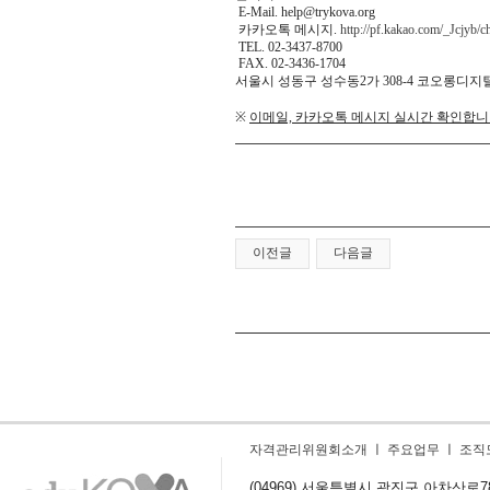
E-Mail.
help@trykova.org
카카오톡 메시지.
http://pf.kakao.com/_Jcjyb/c
TEL. 02-3437-8700
FAX. 02-3436-1704
서울시 성동구 성수동
2
가
308-4
코오롱디지
※
이메일, 카카오톡 메시지 실시간 확인합
이전글
다음글
자격관리위원회소개
ㅣ
주요업무
ㅣ
조직
(04969) 서울특별시 광진구 아차산로78길