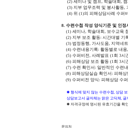
(2)
세미나 및 캠프
,
학술대회
,
캠
(3) 지부 업무조력 및 봉사활동,
(4)
위 (
1)
의 피해상담사례 수퍼비
8.
수련수첩 작성 양식기준 및 인정
(1)
세미나
,
학술대회
,
보수교육 
(2)
지부 보조 활동
:
시간대별 기
(3)
법정동행
,
가사도움
,
지역네트
(4)
수련내용기록
:
활동별로 내용
(5)
수퍼비전
,
사례발표
(1
회
3
시
(6)
피해상담 보조 활동
(1
회
3
시
(7)
수련 확인서
:
일반적인 수련
(8)
피해상담실습 확인서
:
피해상
(9)
수퍼비전 양식
:
피해상담 수
✱
형식에 맞지 않는 수련수첩
,
상담 보
상담보고서 글자체는 맑은 고딕체
,
글
✱ 자격규정에 명시된 유효기간을 확인
문의처