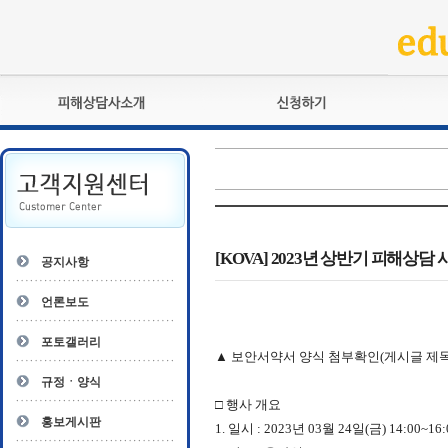
피해상담사란?
교육훈련
자격관리규정
검정시험
상담사 자격증 확인
전문수련
자격심사
- 피해상담사 1급
자격유지교육
- 피해상담사 2급
[KOVA] 2023년 상반기 피해상
공지사항
자격복원
- 피해상담사 3급
- 전문수련감독자
언론보도
- 전문수련기관
포토갤러리
▲ 보안서약서 양식 첨부확인(게시글 제목
규정ㆍ양식
□
행사 개요
홍보게시판
1.
일시
: 2023
년
03
월
24
일
(
금
) 14:00~16: