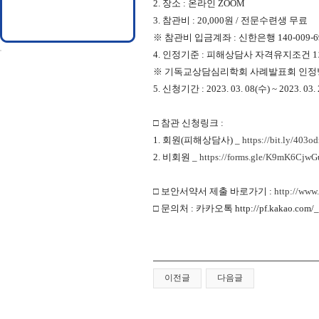
2.
장소
:
온라인
ZOOM
3.
참관비
: 20,000
원
/
전문수련생 무료
※
참관비 입금계좌
:
신한은행
140-009-
4.
인정기준
:
피해상담사 자격유지조건
1
※
기독교상담심리학회 사례발표회 인
5.
신청기간
: 2023. 03. 08(
수
) ~ 2023. 03.
□
참관 신청링크
:
1.
회원
(
피해상담사
) _
https://bit.ly/403o
2.
비회원
_
https://forms.gle/K9mK6Cjw
□ 보안서약서 제출 바로가기 :
http://www
□
문의처
:
카카오톡
http://pf.kakao.com/_
이전글
다음글