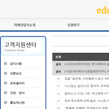
피해상담사란?
교육훈련
자격관리규정
검정시험
상담사 자격증 확인
전문수련
자격심사
- 피해상담사 1급
번호
자격유지교육
- 피해상담사 2급
공지사항
(사)코바피해자포럼, 젠더폭력의 
공지
자격복원
- 피해상담사 3급
(사)한국피해자지원협회(KOVA), 
공지
- 전문수련감독자
언론보도
- 전문수련기관
경찰 “일진회, 자진탈퇴서 받고 와해
48
포토갤러리
'시신없는 살인사건' 용의자, 무죄
47
규정ㆍ양식
범죄신고 112는 '3초', 학교폭력 11
46
정부 학교폭력 대책 발표, 사소한 괴
45
홍보게시판
“죽을래, 맞을래” 문자메시지 피
44