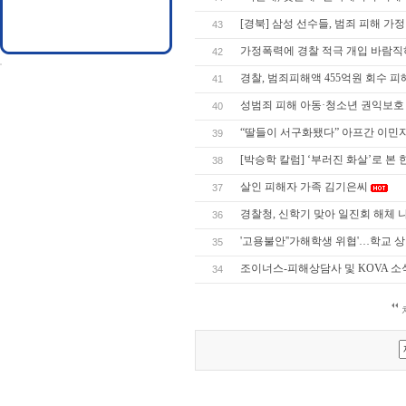
[경북] 삼성 선수들, 범죄 피해 가
43
가정폭력에 경찰 적극 개입 바람
42
경찰, 범죄피해액 455억원 회수 
41
성범죄 피해 아동·청소년 권익보호
40
“딸들이 서구화됐다” 아프간 이민자
39
[박승학 칼럼] ‘부러진 화살’로 본
38
살인 피해자 가족 김기은씨
37
경찰청, 신학기 맞아 일진회 해체 
36
'고용불안''가해학생 위협'…학교 
35
조이너스-피해상담사 및 KOVA 소
34