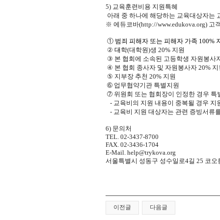
5)
교육훈련비용 지원특혜
아래 중 하나에 해당하는 교육대상자는 교
※
에듀
코바
(http://www.edukova.org)
고객
①
범죄 피해자 또는 피해자 가족
100%
②
대
학
(
대학원
)
생
20%
지원
③
본 협회에 소속된 고등학생 자원봉사
④
본 협회 종사자 및
자원봉사자
20%
지
⑤
지부장 추천
20%
지원
➅
업무협약기관 특별지원
➆ 위원회 또는 협회장이 인정한 경우 특
-
교육비의 지원 내용이 중복될 경우 지
-
교육비 지원 대상자는 관련 증빙서류를
6)
문의처
TEL. 02-3437-8700
FAX. 02-3436-1704
E-Mail.
help@trykova.org
서울특별시 성동구 성수일로
4
길
25
코오
이전글
다음글