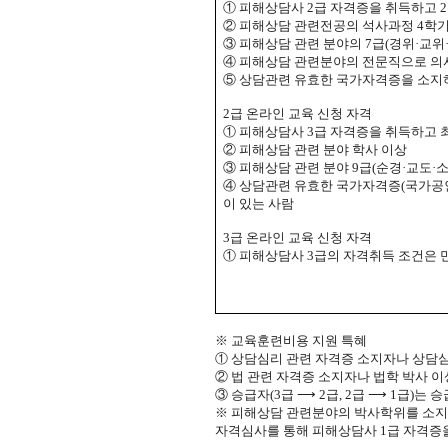
①
피해상담사
2
급 자격증을 취득하고
2
②
피해상담 관련전공의 석사과정
4
학기
③
피해상담 관련 분야의
7
급
(
경위
·
교위
④
피해상담 관련분야의 전문직으로 의
⑤
상담관련 유효한 국가자격증
을 소
2
급 온라인 교육 신청 자격
①
피해상담사
3
급 자격증을 취득하고 
②
피해상담 관련 분야 학사 이상
③
피해상담 관련 분야
9
급
(
순경
·
교도
·
④
상담관련 유효한 국가자격증
(
국가공
이 있는 사람
3
급 온라인 교육 신청 자격
①
피해상담사
3
급의 자격취득 조건은 
※
교육훈련비용 지원 특혜
①
상담심리 관련 자격증 소지자나 상담심
②
법 관련 자격증 소지자나 법학 박사 
③
승급자
(3
급
⟶
2
급
, 2
급
⟶
1
급
)
는 승
※
피해상담 관련분야의 박사학위를 소지
자격심사를 통해 피해상담사
1
급 자격증