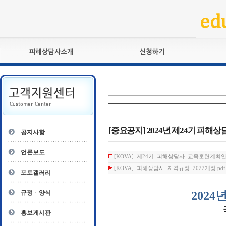
피해상담사란?
교육훈련
자격관리규정
검정시험
상담사 자격증 확인
전문수련
자격심사
- 피해상담사 1급
자격유지교육
- 피해상담사 2급
[중요공지] 2024년 제24기 피해상담
공지사항
자격복원
- 피해상담사 3급
- 전문수련감독자
언론보도
[KOVA]_제24기_피해상담사_교육훈련계획안.pdf
- 전문수련기관
[KOVA]_피해상담사_자격규정_2022개정.pdf (
포토갤러리
규정ㆍ양식
2024
년
홍보게시판