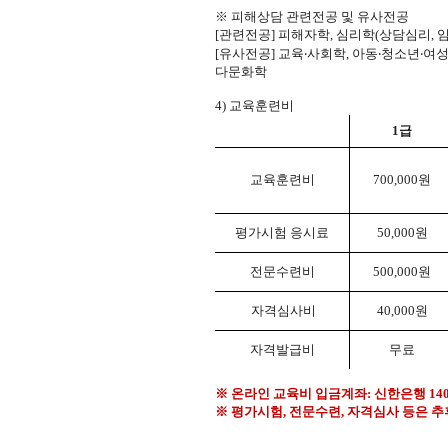
※
피해상담 관련전공 및 유사전공
[
관련전공
]
피해자학
,
심리학
(
상담심리
,
[
유사전공
]
교육
‧
사회학
,
아동
‧
청소년
‧
여
다문화학
4)
교육훈련비
1
급
교육훈련비
700,000
원
평가시험 응시료
50,000
원
전문수련비
500,000
원
자격심사비
40,000
원
자격발급비
무료
※
온라인 교육비 입금계좌
:
신한은행
14
※
평가시험
,
전문수련
,
자격심사 등은 추