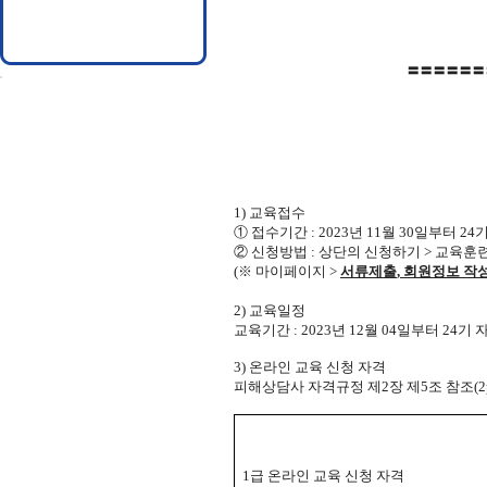
〓〓〓〓〓〓
1)
교육접수
①
접수기간
: 2023
년 11
월 30
일부터
24
기
②
신청방법
:
상단의 신청하기
>
교육훈련
(
※
마이페이지
>
서류제출
,
회원정보 작성
2)
교육일정
교육기간
: 2023
년
12
월 04
일부터
24
기 
3)
온라인 교육 신청 자격
피해상담사 자격규정 제
2
장 제
5
조 참조
(2
1
급 온라인 교육 신청 자격