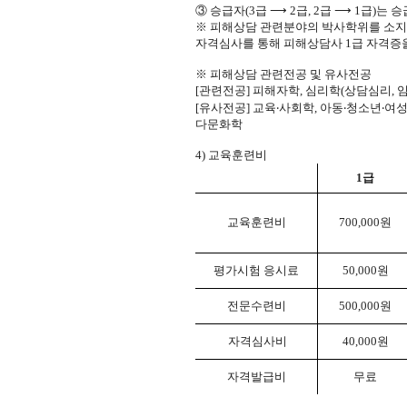
③
승급자
(3
급
⟶
2
급
, 2
급
⟶
1
급
)
는 승
※
피해상담 관련분야의 박사학위를 소지
자격심사를 통해 피해상담사
1
급 자격증
※
피해상담 관련전공 및 유사전공
[
관련전공
]
피해자학
,
심리학
(
상담심리
,
[
유사전공
]
교육
‧
사회학
,
아동
‧
청소년
‧
여
다문화학
4)
교육훈련비
1
급
교육훈련비
700,000
원
평가시험 응시료
50,000
원
전문수련비
500,000
원
자격심사비
40,000
원
자격발급비
무료