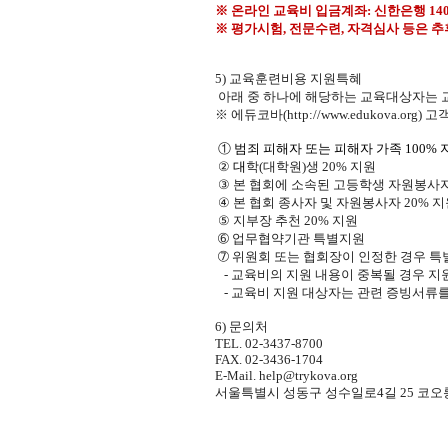
※
온라인 교육비 입금계좌
:
신한은행
14
※
평가시험
,
전문수련
,
자격심사 등은 추
5)
교육훈련비용 지원특혜
아래 중 하나에 해당하는 교육대상자는 교
※
에듀
코바
(http://www.edukova.org)
고객
①
범죄 피해자 또는 피해자 가족
100%
②
대
학
(
대학원
)
생
20%
지원
③
본 협회에 소속된 고등학생 자원봉사
④
본 협회 종사자 및
자원봉사자
20%
지
⑤
지부장 추천
20%
지원
➅
업무협약기관 특별지원
➆ 위원회 또는 협회장이 인정한 경우 특
-
교육비의 지원 내용이 중복될 경우 지
-
교육비 지원 대상자는 관련 증빙서류를
6)
문의처
TEL. 02-3437-8700
FAX. 02-3436-1704
E-Mail.
help@trykova.org
서울특별시 성동구 성수일로
4
길
25
코오