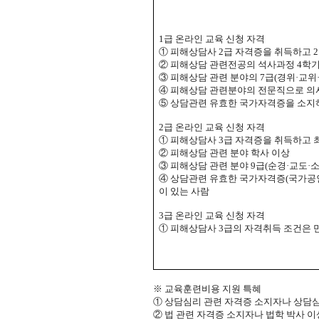
1
급 온라인 교육 신청 자격
①
피해상담사
2
급 자격증을 취득하고
2
②
피해상담 관련전공의 석사과정
4
학기
③
피해상담 관련 분야의
7
급
(
경위
·
교위
④
피해상담 관련분야의 전문직으로 의
⑤
상담관련 유효한 국가자격증
을 소
2
급 온라인 교육 신청 자격
①
피해상담사
3
급 자격증을 취득하고 
②
피해상담 관련 분야 학사 이상
③
피해상담 관련 분야
9
급
(
순경
·
교도
·
④
상담관련 유효한 국가자격증
(
국가공
이 있는 사람
3
급 온라인 교육 신청 자격
①
피해상담사
3
급의 자격취득 조건은 
※
교육훈련비용 지원 특혜
①
상담심리 관련 자격증 소지자나 상담심
②
법 관련 자격증 소지자나 법학 박사 