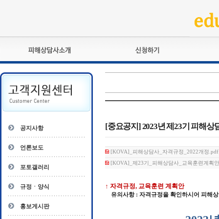
피해상담사란?
교육훈련
자격관리규정
검정시험
상담사 자격증 확인
전문수련
자격심사
- 피해상담사 1급
자격유지교육
- 피해상담사 2급
[중요공지] 2023년 제23기 피해상담
공지사항
자격복원
- 피해상담사 3급
- 전문수련감독자
언론보도
[KOVA]_피해상담사_자격규정_2022개정.pdf (
- 전문수련기관
[KOVA]_제23기_피해상담사_교육훈련계획안.pdf
포토갤러리
↑ 자격규정, 교육훈련 계획안
규정ㆍ양식
유의사항 : 자격규정을 확인하시어 피해상
홍보게시판