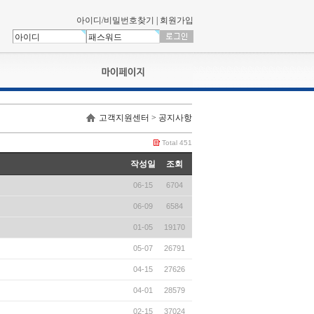
아이디/비밀번호찾기
|
회원가입
나의신청내역
고객지원센터 > 공지사항
교육영상강의실
서류제출
Total 451
회원정보
작성일
조회
나의 신청비
06-15
6704
나의활동내역
나의 연회비
06-09
6584
01-05
19170
05-07
26791
04-15
27626
04-01
28579
02-15
37024