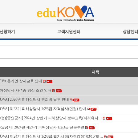
교육훈련
공지사항
상담접수
검정시험
언론보도
상담완료
전문수련
포토갤러리
자격심사
규정ㆍ양식
제목
격유지교육
홍보게시판
OVA 온라인 상시교육 안내
자격복원
해상담사 자격증 갱신 조건 안내
KOVA] 2026년 피해상담사 연회비 납부 안내
KOVA] 제23기 피해상담사 1/2/3급 자격심사(면접) 안내
수정)[중요공지] 2024년 상반기 피해상담사 보수교육(자격유지…
중요공지] 2024년 제24기 피해상담사 1/2/3급 전문수련
KOVA] 제24기 피해상담사 1/2/3급 필기시험(자격검정) 03/16(토…