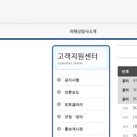
피해상담사란?
자격관리규정
상담사 자격증 확인
- 피해상담사 1급
번호
자
- 피해상담사 2급
공지사항
K
공지
- 피해상담사 3급
피
공지
- 전문수련감독자
언론보도
- 전문수련기관
[
공지
포토갤러리
[
406
규정ㆍ양식
(
405
[
404
홍보게시판
[
403