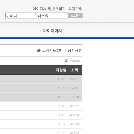
아이디/비밀번호찾기
|
회원가입
나의신청내역
고객지원센터 > 공지사항
교육영상강의실
서류제출
Total 451
회원정보
작성일
조회
나의 신청비
06-15
6902
나의활동내역
나의 연회비
06-09
6779
01-05
19379
11-15
42677
11-11
65863
11-04
35053
10-29
36302