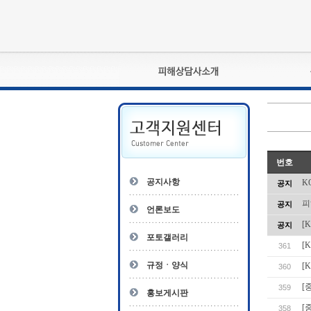
피해상담사란?
자격관리규정
상담사 자격증 확인
- 피해상담사 1급
번호
자
- 피해상담사 2급
공지사항
K
공지
- 피해상담사 3급
피
공지
- 전문수련감독자
언론보도
- 전문수련기관
[
공지
포토갤러리
[
361
규정ㆍ양식
[
360
[
359
홍보게시판
[
358