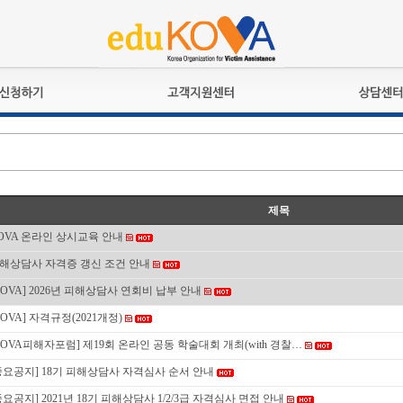
교육훈련
공지사항
상담접수
검정시험
언론보도
상담완료
전문수련
포토갤러리
자격심사
규정ㆍ양식
제목
격유지교육
홍보게시판
OVA 온라인 상시교육 안내
자격복원
해상담사 자격증 갱신 조건 안내
KOVA] 2026년 피해상담사 연회비 납부 안내
KOVA] 자격규정(2021개정)
KOVA피해자포럼] 제19회 온라인 공동 학술대회 개최(with 경찰…
중요공지] 18기 피해상담사 자격심사 순서 안내
중요공지] 2021년 18기 피해상담사 1/2/3급 자격심사 면접 안내