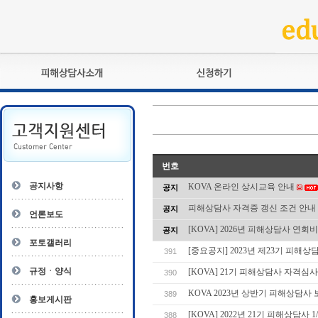
피해상담사란?
교육훈련
자격관리규정
검정시험
상담사 자격증 확인
전문수련
자격심사
- 피해상담사 1급
번호
자격유지교육
- 피해상담사 2급
공지사항
KOVA 온라인 상시교육 안내
공지
자격복원
- 피해상담사 3급
피해상담사 자격증 갱신 조건 안내
공지
- 전문수련감독자
언론보도
- 전문수련기관
[KOVA] 2026년 피해상담사 연회
공지
포토갤러리
[중요공지] 2023년 제23기 피해상담
391
규정ㆍ양식
[KOVA] 21기 피해상담사 자격심
390
KOVA 2023년 상반기 피해상담
389
홍보게시판
[KOVA] 2022년 21기 피해상담사 
388