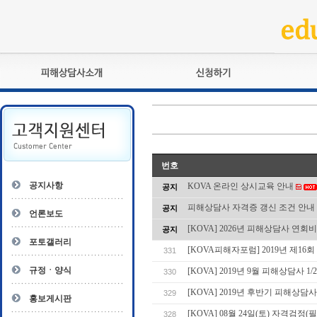
피해상담사란?
교육훈련
자격관리규정
검정시험
상담사 자격증 확인
전문수련
자격심사
- 피해상담사 1급
번호
자격유지교육
- 피해상담사 2급
공지사항
KOVA 온라인 상시교육 안내
공지
자격복원
- 피해상담사 3급
피해상담사 자격증 갱신 조건 안내
공지
- 전문수련감독자
언론보도
- 전문수련기관
[KOVA] 2026년 피해상담사 연회
공지
포토갤러리
[KOVA피해자포럼] 2019년 제1
331
규정ㆍ양식
[KOVA] 2019년 9월 피해상담사 1
330
[KOVA] 2019년 후반기 피해상담사
329
홍보게시판
[KOVA] 08월 24일(토) 자격검정
328