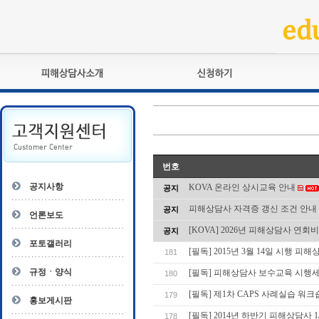
피해상담사란?
교육훈련
자격관리규정
검정시험
상담사 자격증 확인
전문수련
자격심사
- 피해상담사 1급
번호
자격유지교육
- 피해상담사 2급
공지사항
KOVA 온라인 상시교육 안내
공지
자격복원
- 피해상담사 3급
피해상담사 자격증 갱신 조건 안내
공지
- 전문수련감독자
언론보도
- 전문수련기관
[KOVA] 2026년 피해상담사 연회
공지
포토갤러리
[필독] 2015년 3월 14일 시행 피
181
규정ㆍ양식
[필독] 피해상담사 보수교육 시행
180
[필독] 제1차 CAPS 사례실습 워크
179
홍보게시판
[필독] 2014년 하반기 피해상담사 
178