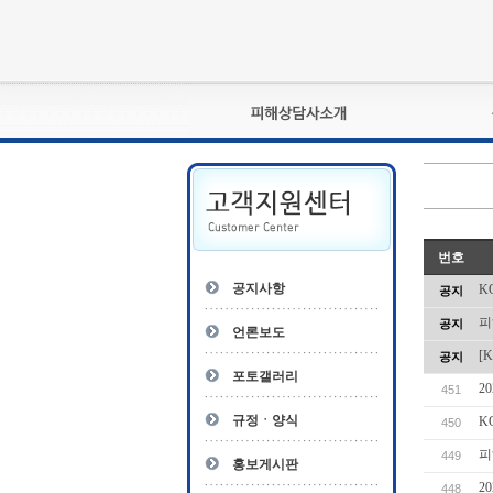
피해상담사란?
자격관리규정
상담사 자격증 확인
- 피해상담사 1급
번호
자
- 피해상담사 2급
공지사항
K
공지
- 피해상담사 3급
피
공지
- 전문수련감독자
언론보도
- 전문수련기관
[
공지
포토갤러리
2
451
규정ㆍ양식
K
450
피
449
홍보게시판
2
448