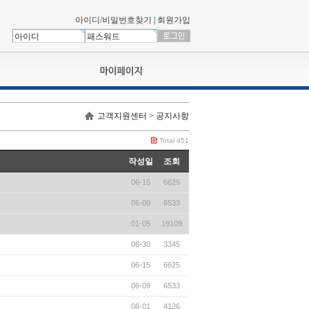
아이디/비밀번호찾기
|
회원가입
나의신청내역
고객지원센터 > 공지사항
교육영상강의실
서류제출
Total 451
회원정보
작성일
조회
나의 신청비
06-15
6625
나의활동내역
나의 연회비
06-09
6533
01-05
19109
06-30
3345
06-15
6625
06-09
6533
06-01
4126