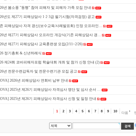
026년 봄소풍 "동행" 참여 피해자 및 피해자 가족 모집 안내
026년도 제27기 피해상담사 1·2·3급 필기시험(자격검정) 공고
존 피해상담사 자격 갱신(보수교육/사례발표회) 인정 오프라인…
026년 제27기 피해상담사 오프라인 개강식(기존 피해상담사 갱…
026년 제27기 피해상담사 교육훈련생 모집(2/11~2/26)
026 정기총회 & 신년하례식
026 제24회 코바피해자포럼 학술대회 개최 및 참가 신청 안내
(2)
026년 전문수련감독자 및 전문수련기관 모집 공고
KOVA] 2026년 피해상담사 연회비 납부 안내
KOVA] 2025년 제26기 피해상담사 자격심사 명단 및 심사 순서 …
KOVA] 2025년 제26기 피해상담사 자격심사 신청 및 일정 안내
1
2
3
4
5
6
7
8
9
10
다음