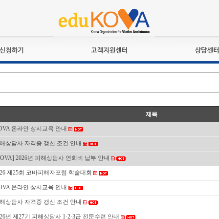
교육훈련
공지사항
상담접수
검정시험
언론보도
상담완료
전문수련
포토갤러리
자격심사
규정ㆍ양식
제목
격유지교육
홍보게시판
OVA 온라인 상시교육 안내
자격복원
해상담사 자격증 갱신 조건 안내
KOVA] 2026년 피해상담사 연회비 납부 안내
026 제25회 코바피해자포럼 학술대회
OVA 온라인 상시교육 안내
해상담사 자격증 갱신 조건 안내
026년 제27기 피해상담사 1·2·3급 전문수련 안내