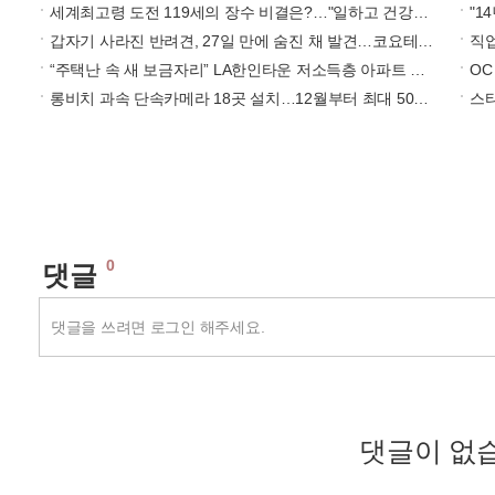
세계최고령 도전 119세의 장수 비결은?…"일하고 건강하게 먹어라"
"14
갑자기 사라진 반려견, 27일 만에 숨진 채 발견…코요테 공격
직업
“주택난 속 새 보금자리” LA한인타운 저소득층 아파트 완공
OC
​롱비치 과속 단속카메라 18곳 설치…12월부터 최대 500달러 과태료
스타
0
댓글
댓글을 쓰려면 로그인 해주세요.
댓글이 없