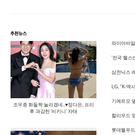
LG, "K-
기예르모 델
조우종 화들짝 놀라겠네..♥정다은, 프리
후 과감한 '비키니' 자태
할리우드 명