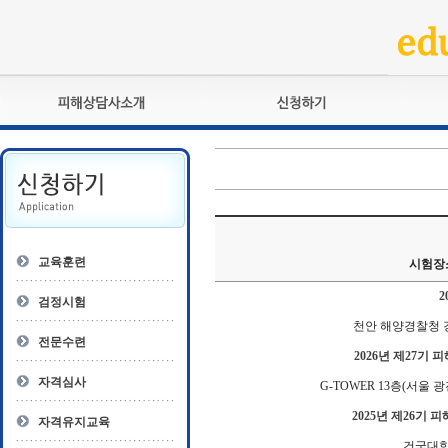
피해상담사란?
교육훈련
자격관리규정
검정시험
상담사 자격증 확인
전문수련
자격심사
- 피해상담사 1급
자격유지교육
- 피해상담사 2급
교육훈련
시험장
자격복원
- 피해상담사 3급
2
- 전문수련감독자
검정시험
- 전문수련기관
천안 해양경찰청 강
전문수련
2026년 제27기 피
자격심사
G-TOWER 13층(서울 
2025년 제26기 피
자격유지교육
건국대