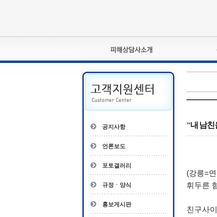
피해상담사란?
자격관리규정
상담사 자격증 확인
- 피해상담사 1급
자
- 피해상담사 2급
"내 남친
공지사항
- 피해상담사 3급
- 전문수련감독자
언론보도
- 전문수련기관
포토갤러리
(강릉=
휘두른 혐
규정ㆍ양식
홍보게시판
친구사이인