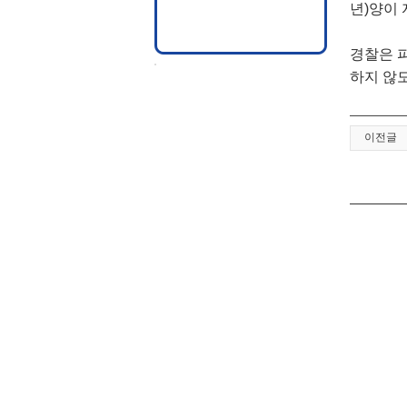
년)양이
경찰은 
하지 않
이전글