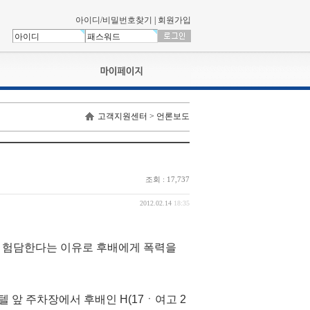
아이디/비밀번호찾기
|
회원가입
나의신청내역
고객지원센터 > 언론보도
교육영상강의실
서류제출
회원정보
나의 신청비
조회 : 17,737
나의활동내역
나의 연회비
2012.02.14
18:35
를 험담한다는 이유로 후배에게 폭력을
텔 앞 주차장에서 후배인 H(17ㆍ여고 2