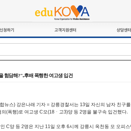
교육훈련
공지사항
상담접수
검정시험
언론보도
상담완료
전문수련
포토갤러리
자격심사
규정ㆍ양식
격유지교육
홍보게시판
을 험담해?"..후배 폭행한 여고생 입건
자격복원
연합뉴스) 강은나래 기자 = 강릉경찰서는 13일 자신의 남자 친구
의(폭행)로 여고생 C모(18ㆍ고3)양 등 2명을 불구속 입건했다.
 C양 등 2명은 지난 11일 오후 6시께 강릉시 옥천동 모 오피스