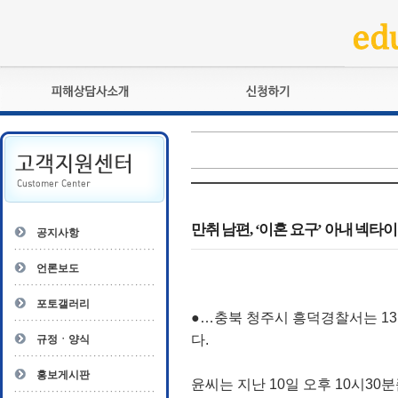
피해상담사란?
교육훈련
자격관리규정
검정시험
상담사 자격증 확인
전문수련
자격심사
- 피해상담사 1급
자격유지교육
- 피해상담사 2급
만취 남편, ‘이혼 요구’ 아내 넥타
공지사항
자격복원
- 피해상담사 3급
- 전문수련감독자
언론보도
- 전문수련기관
포토갤러리
●…충북 청주시 흥덕경찰서는 13
다.
규정ㆍ양식
홍보게시판
윤씨는 지난 10일 오후 10시30