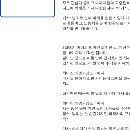
주로 관심이 쏠리고 피해자들의 고충은 
디오에 박새롬 기자 나왔습니다. 박 기자
기자: 범죄로 인해 피해를 입은 사람과 
는 물론이고, 노동력을 잃어 빈곤으로 이
해자를 만나봤습니다.
3살배기 아이의 엄마인 최미진 씨, 지난 
를 10여차례 가격한 겁니다.
달아난 강도는 이틀 만에 검거됐지만 최씨
있지만 앞으로 6개월 안에 후각을 회복하
최미진(가명)/ 강도피해자
아기도 한창 대소변 가리는데 소변을 눴는
지...
집안형편 때문에 한 달도 채 안돼 다시 
최미진(가명)/ 강도피해자
사람 많은 곳에 가면 유리나 거울로 주변
앵커: 범죄는 한 순간이지만 피해자의 고
까?
기자: 아쉽지만 현재 정부는 물론 사회도