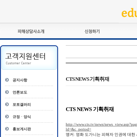
피해상담사란?
교육훈련
자격관리규정
검정시험
상담사 자격증 확인
전문수련
자격심사
- 피해상담사 1급
자격유지교육
- 피해상담사 2급
CTS NEWS 기획취재
공지사항
자격복원
- 피해상담사 3급
- 전문수련감독자
언론보도
- 전문수련기관
포토갤러리
CTS NEWS 기획취재
규정ㆍ양식
http://www.cts.tv/news/news_view.
홍보게시판
ld=&c_period=
앵커: 영화 도가니는 피해자 인권에 대한