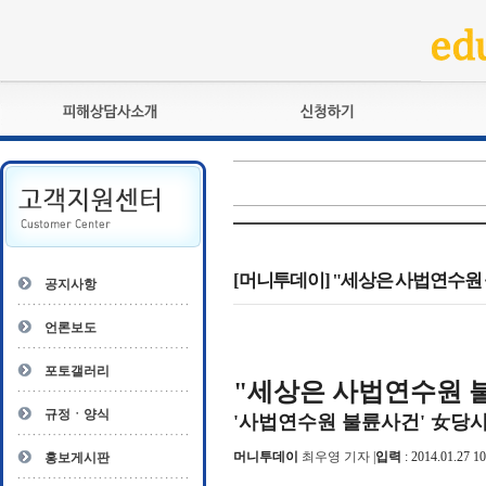
피해상담사란?
교육훈련
자격관리규정
검정시험
상담사 자격증 확인
전문수련
자격심사
- 피해상담사 1급
자격유지교육
- 피해상담사 2급
[머니투데이] "세상은 사법연수원
공지사항
자격복원
- 피해상담사 3급
- 전문수련감독자
언론보도
- 전문수련기관
포토갤러리
"세상은 사법연수원 
규정ㆍ양식
'사법연수원 불륜사건' 女당사
머니투데이
최우영 기자
|
입력
: 2014.01.27 10
홍보게시판