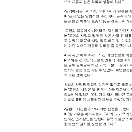
으로 지금과 같은 최악의 상황이 왔다."
-일각에서는 C씨 사망 직후 A씨가 '유품을
▶"근거 없는 일방적인 주장이다. 유족이 
들은 본인 이름의 보증서 등을 갖춘, C씨와 
-고인의 물품이 아니더라도, 자신과 관련된
▶"고인의 사망을 알게 된 것은 사망 뒤 열흘
고 살았기 때문에 사망 직후 바로 알 수 
데 이런 식으로 변질돼 알려질 줄 몰랐다. 너
-C씨 사망 이후 A씨의 사진, 개인정보를 비
▶"A씨는 전국민적으로 반인륜적 패륜녀가 
은 일이 일어날까봐 전 가족이 붙어 살다시피 
행사와 활동에 참여할 수 없었다. 취업활동을
족이 된 셈이었다."
-C씨의 사망과 직접적 상관은 없다고 해도 
▶"고인의 사망은 딸 키우는 아버지로서 너
중들에게 알려져 우리 가족 역시 크나큰 고통
눈물을 흘리며 사죄하고 용서를 구했다. 자신
-일련의 사건을 겪으며 어떤 심정을 느꼈나.
▶"딸 키우는 아버지로서 C씨와 그 가족의
입혀진 인격살인을 당했다. 유족의 일방적 
함께 법적 절차를 진행할 것이다."