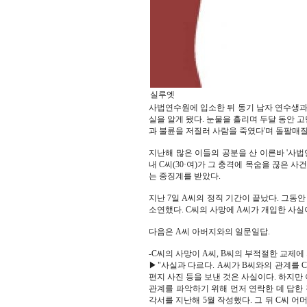
실루엣
사법연수원에 입소한 뒤 동기 남자 연수생과
실을 알게 됐다. 눈물을 흘리며 두달 동안 고
과 불륜을 저질러 사람을 죽였다'며 돌팔매질
지난해 많은 이들의 공분을 산 이른바 '사법연
내 C씨(30·여)가 그 충격에 목숨을 끊은 
는 중징계를 받았다.
지난 7일 A씨의 정직 기간이 끝났다. 그동
소연했다. C씨의 사망에 A씨가 개입한 사실
다음은 A씨 아버지와의 일문일답.
-C씨의 사망이 A씨, B씨의 부적절한 교제에
▶"사실과 다르다. A씨가 B씨와의 관계를 
편지 사진 등을 보낸 것은 사실이다. 하지만
관계를 파악하기 위해 먼저 연락한 데 답한 
각서를 지난해 5월 작성했다. 그 뒤 C씨 어