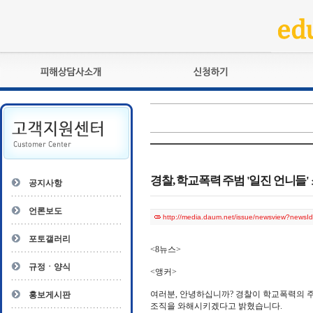
피해상담사란?
교육훈련
자격관리규정
검정시험
상담사 자격증 확인
전문수련
자격심사
- 피해상담사 1급
자격유지교육
- 피해상담사 2급
경찰, 학교폭력 주범 '일진 언니들'
공지사항
자격복원
- 피해상담사 3급
- 전문수련감독자
언론보도
http://media.daum.net/issue/newsview?new
- 전문수련기관
포토갤러리
<8뉴스>
규정ㆍ양식
<앵커>
여러분, 안녕하십니까? 경찰이 학교폭력의 
홍보게시판
조직을 와해시키겠다고 밝혔습니다.