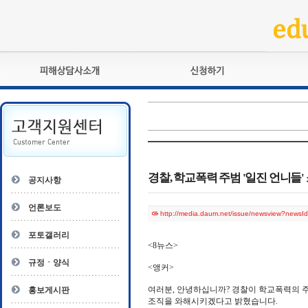
피해상담사란?
교육훈련
자격관리규정
검정시험
상담사 자격증 확인
전문수련
자격심사
- 피해상담사 1급
자격유지교육
- 피해상담사 2급
경찰, 학교폭력 주범 '일진 언니들'
공지사항
자격복원
- 피해상담사 3급
- 전문수련감독자
언론보도
http://media.daum.net/issue/newsview?new
- 전문수련기관
포토갤러리
<8뉴스>
규정ㆍ양식
<앵커>
여러분, 안녕하십니까? 경찰이 학교폭력의 
홍보게시판
조직을 와해시키겠다고 밝혔습니다.