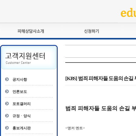
피해상담사란?
교육훈련
자격관리규정
검정시험
상담사 자격증 확인
전문수련
자격심사
- 피해상담사 1급
자격유지교육
- 피해상담사 2급
[KBS] 범죄 피해자들 도움의 손길
공지사항
자격복원
- 피해상담사 3급
- 전문수련감독자
언론보도
- 전문수련기관
포토갤러리
범죄 피해자들 도움의 손길 
규정ㆍ양식
홍보게시판
<앵커 멘트>