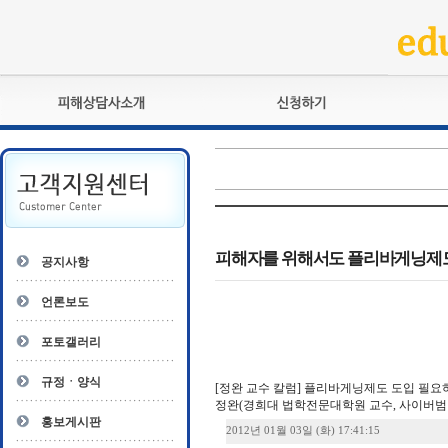
피해상담사란?
교육훈련
자격관리규정
검정시험
상담사 자격증 확인
전문수련
자격심사
- 피해상담사 1급
자격유지교육
- 피해상담사 2급
피해자를 위해서도 플리바게닝제
공지사항
자격복원
- 피해상담사 3급
- 전문수련감독자
언론보도
- 전문수련기관
포토갤러리
규정ㆍ양식
[정완 교수 칼럼] 플리바게닝제도 도입 필요
정완(경희대 법학전문대학원 교수, 사이버
홍보게시판
2012년 01월 03일 (화) 17:41:15