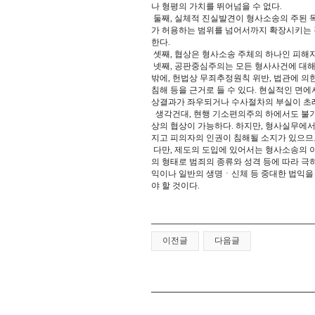
나 형평의 가치를 뛰어넘을 수 없다.
둘째, 실체적 진실발견이 형사소송의 주된
가 허용하는 범위를 넘어서까지 확장시키는 
한다.
셋째, 협상은 형사소송 주체의 하나인 피해
넷째, 공판중심주의는 모든 형사사건에 대해
밖에, 헌법상 무죄추정원칙 위반, 법관에 의
침해 등을 근거로 들 수 있다. 현실적인 면
상결과가 좌우되거나 수사절차의 부실이 초래
생각건대, 현행 기소편의주의 하에서도 불
상의 협상이 가능하다. 하지만, 형사실무에
지고 피의자의 인권이 침해될 소지가 있으므
다만, 제도의 도입에 있어서는 형사소송의
의 형태로 범죄의 종류와 성격 등에 따라 극
익이나 일반의 생명ㆍ신체 등 중대한 법익을
야 할 것이다.
이전글
다음글