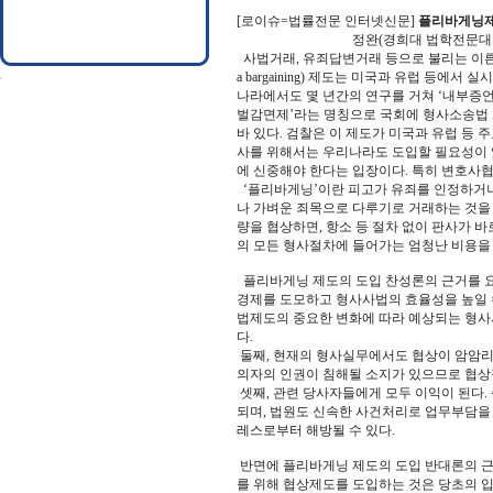
[로이슈=법률전문 인터넷신문]
플리바게닝제
정완(경희대 법학전문대학원 교
사법거래, 유죄답변거래 등으로 불리는 이른
a bargaining) 제도는 미국과 유럽 등에서 
나라에서도 몇 년간의 연구를 거쳐 ‘내부증언
벌감면제’라는 명칭으로 국회에 형사소송법
바 있다. 검찰은 이 제도가 미국과 유럽 등
사를 위해서는 우리나라도 도입할 필요성이 
에 신중해야 한다는 입장이다. 특히 변호사
‘플리바게닝’이란 피고가 유죄를 인정하거나
나 가벼운 죄목으로 다루기로 거래하는 것을 
량을 협상하면, 항소 등 절차 없이 판사가 
의 모든 형사절차에 들어가는 엄청난 비용을
플리바게닝 제도의 도입 찬성론의 근거를 요
경제를 도모하고 형사사법의 효율성을 높일 수
법제도의 중요한 변화에 따라 예상되는 형사
다.
둘째, 현재의 형사실무에서도 협상이 암암리
의자의 인권이 침해될 소지가 있으므로 협상
셋째, 관련 당사자들에게 모두 이익이 된다.
되며, 법원도 신속한 사건처리로 업무부담을 
레스로부터 해방될 수 있다.
반면에 플리바게닝 제도의 도입 반대론의 근
를 위해 협상제도를 도입하는 것은 당초의 입