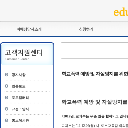
피해상담사란?
교육훈련
자격관리규정
검정시험
상담사 자격증 확인
전문수련
자격심사
- 피해상담사 1급
자격유지교육
- 피해상담사 2급
학교폭력 예방 및 자살방지를 위한
공지사항
자격복원
- 피해상담사 3급
- 전문수련감독자
언론보도
- 전문수련기관
포토갤러리
학교폭력 예방 및 자살방지를
규정ㆍ양식
<2012년, 교과부는 무슨 일을 할까> 그 열
홍보게시판
교과부는 ’11.12.26(월) 시․도부교육감