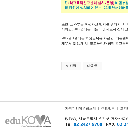
5)
(학교폭력신고센터 설치․운영)
비밀누설
청 단위에 설치되어 있는 126개 Wee 
또한, 교과부는 학생자살 방지를 위해서 ’11.
시하고, 2012년에는 이들이 강사로서 전체
2012년 1월에는 학생교육용 자료인 ’따돌
계부처 및 16개 시․도교육청과 함께 학교폭
이전글
다음글
자격관리위원회소개
ㅣ
주요업무
ㅣ
조직
(04969) 서울특별시 광진구 아차산로78길
Tel
02-3437-8700
FAX
02-3