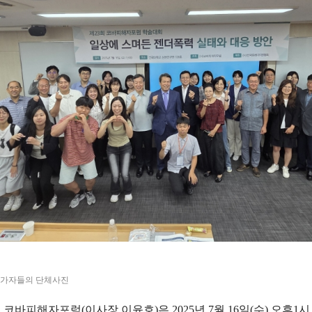
참가자들의 단체사진
 코바피해자포럼
(
이사장 이윤호
)
은
2025
년
7
월
16
일
(
수
)
오후
1
시