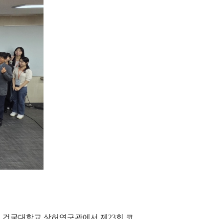
,
건국대학교 상허연구관에서 제
23
회 코