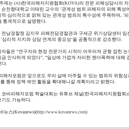
주제는
(
사
)
한국피해자지원협회
(KOVA)
의 전문 피해상담사의 
 순천향대학교 이태린 교수의
’
관계성 범죄 피해자의 피해 특성에
회적
·
심리적으로 얽혀 있는 관계성 범죄의 특수성에 주목하며
, ’
피
을 통계적으로 설명했다
.
 전남경찰청 김지우 피해전담경찰관과 구세군 위기상담센터 임
 ’
심리적 지지와 상담 연계의 중요성
‘
을 공통적으로 강조했다
.
석자들은
“
연구자와 현장 전문가의 시작이 어우러져 균형 잡힌 
시금 인식하게 되었다
”, “
일상에 가깝게 자리한 젠더폭력에 대해 경
했다
.
피해자포럼은 앞으로도 우리 삶에 마주칠 수 있는 범죄의 위험성
를 통해 정책 제언 활동을 확대해나갈 계획이라고 밝혔다
.
 코바피해자포럼 학술대회는 유튜브 채널
(
한국피해자지원협회
)
보기도 가능하다
.
바뉴스(Kovanews)(
http://www.kovanews.com
)