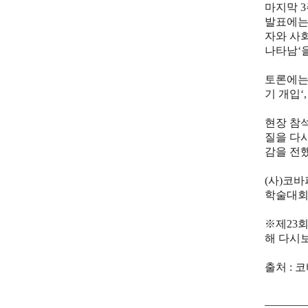
마지막
3
발표에는
자와 사
나타남
‘
토론에는
기 개입
‘,
현장 참
질을 다
감을 전
(
사
)
코바
학술대회
※
제
23
회
해 다시
출처 : 코