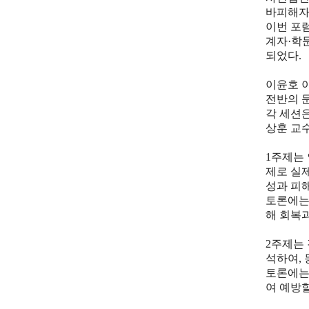
바피해자
이번 포
계자
·
학
되었다
.
이윤호 
전반의 
각 세션
상훈 교
1
주제는
제로 실
성과 피
토론에는
해 회복
2
주제는
석하여
,
토론에는
여 예방할