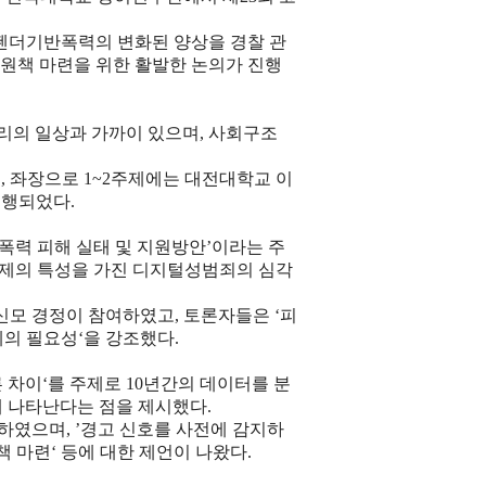
젠더기반폭력의 변화된 양상을 경찰 관
원책 마련을 위한 활발한 논의가 진행
리의 일상과 가까이 있으며
,
사회구조
며
,
좌장으로
1~2
주제에는 대전대학교 이
진행되었다
.
폭력 피해 실태 및 지원방안
’
이라는 주
제의 특성을 가진 디지털성범죄의 심각
신모 경정이 참여하였고
,
토론자들은
‘
피
계의 필요성
‘
을 강조했다
.
 차이
‘
를 주제로
10
년간의 데이터를 분
게 나타난다는 점을 제시했다
.
여하였으며
, ’
경고 신호를 사전에 감지하
책 마련
‘
등에 대한 제언이 나왔다
.