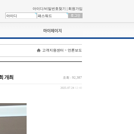
아이디/비밀번호찾기
|
회원가입
나의신청내역
고객지원센터 > 언론보도
교육영상강의실
서류제출
회원정보
나의 신청비
회 개최
조회 : 92,387
나의활동내역
나의 연회비
2025.07.24
12:40