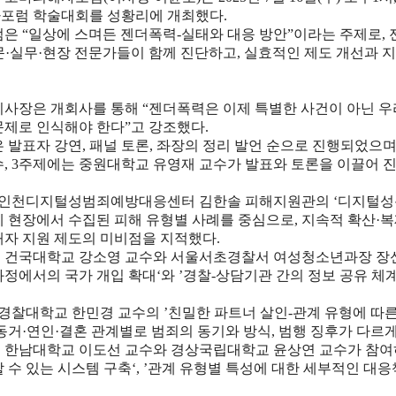
포럼 학술대회를 성황리에 개최했다
.
럼은
“
일상에 스며든 젠더폭력
-
실태와 대응 방안
”
이라는 주제로
,
문
·
실무
·
현장 전문가들이 함께 진단하고
,
실효적인 제도 개선과 지
이사장은 개회사를 통해
“
젠더폭력은 이제 특별한 사건이 아닌 우
문제로 인식해야 한다
”
고 강조했다
.
은 발표자 강연
,
패널 토론
,
좌장의 정리 발언 순으로 진행되었으
수
, 3
주제에는 중원대학교 유영재 교수가 발표와 토론을 이끌어 
 인천디지털성범죄예방대응센터 김한솔 피해지원관의
‘
디지털성
제 현장에서 수집된 피해 유형별 사례를 중심으로
,
지속적 확산
·
복
해자 지원 제도의 미비점을 지적했다
.
 건국대학교 강소영 교수와 서울서초경찰서 여성청소년과장 장
과정에서의 국가 개입 확대
‘
와
’
경찰
-
상담기관 간의 정보 공유 체
 경찰대학교 한민경 교수의
’
친밀한 파트너 살인
-
관계 유형에 따른
동거
·
연인
·
결혼 관계별로 범죄의 동기와 방식
,
범행 징후가 다르
 한남대학교 이도선 교수와 경상국립대학교 윤상연 교수가 참
 수 있는 시스템 구축
‘, ’
관계 유형별 특성에 대한 세부적인 대응