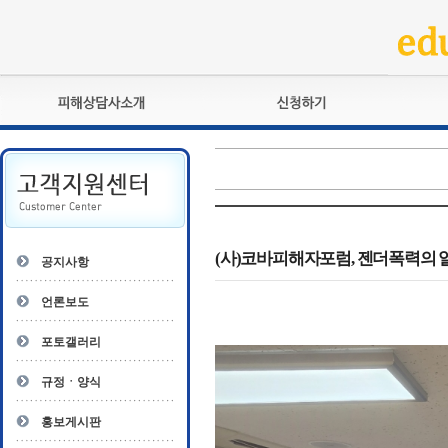
피해상담사란?
교육훈련
자격관리규정
검정시험
상담사 자격증 확인
전문수련
자격심사
- 피해상담사 1급
자격유지교육
- 피해상담사 2급
(사)코바피해자포럼, 젠더폭력의 
공지사항
자격복원
- 피해상담사 3급
- 전문수련감독자
언론보도
- 전문수련기관
포토갤러리
규정ㆍ양식
홍보게시판