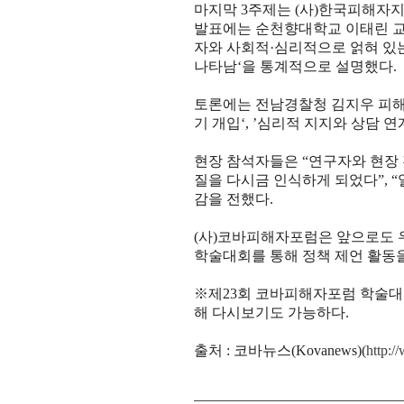
마지막
3
주제는
(
사
)
한국피해자
발표에는 순천향대학교 이태린 
자와 사회적
·
심리적으로 얽혀 있
나타남
‘
을 통계적으로 설명했다
.
토론에는 전남경찰청 김지우 피
기 개입
‘, ’
심리적 지지와 상담 연
현장 참석자들은
“
연구자와 현장
질을 다시금 인식하게 되었다
”, “
감을 전했다
.
(
사
)
코바피해자포럼은 앞으로도 우
학술대회를 통해 정책 제언 활동
※
제
23
회 코바피해자포럼 학술대
해 다시보기도 가능하다
.
출처 : 코바뉴스(Kovanews)(
http: