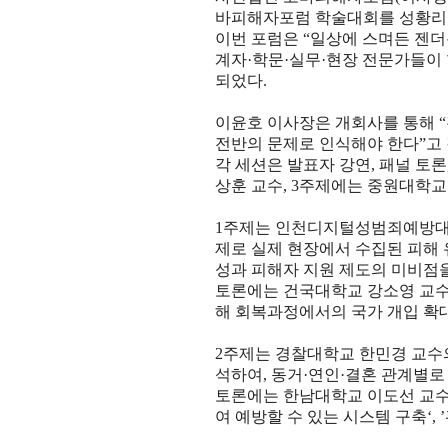
바피해자포럼 학술대회를 성황리
이번 포럼은
“
일상에 스며든 젠
계자
·
학문
·
실무
·
현장 전문가들이
되었다
.
이윤호 이사장은 개회사를 통해
“
전반의 문제로 인식해야 한다
”
고
각 세션은 발표자 강연
,
패널 토론
상훈 교수
, 3
주제에는 중원대학교
1
주제는 인천디지털성범죄예방대
제로 실제 현장에서 수집된 피해
성과 피해자 지원 제도의 미비점
토론에는 건국대학교 강소영 교
해 회복과정에서의 국가 개입 확
2
주제는 경찰대학교 한민경 교
석하여
,
동거
·
연인
·
결혼 관계별로
토론에는 한남대학교 이도선 교
여 예방할 수 있는 시스템 구축
‘, ’