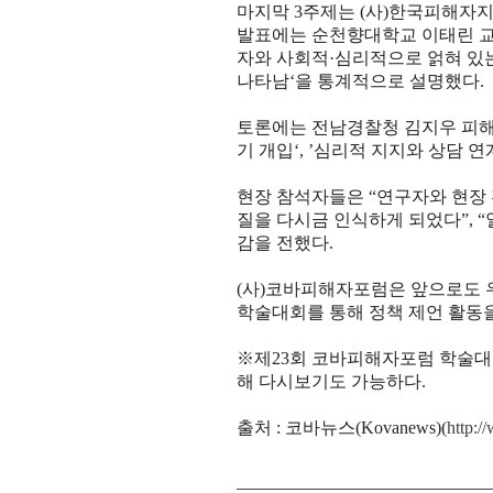
마지막
3
주제는
(
사
)
한국피해자
발표에는 순천향대학교 이태린 
자와 사회적
·
심리적으로 얽혀 있
나타남
‘
을 통계적으로 설명했다
.
토론에는 전남경찰청 김지우 피
기 개입
‘, ’
심리적 지지와 상담 연
현장 참석자들은
“
연구자와 현장
질을 다시금 인식하게 되었다
”, “
감을 전했다
.
(
사
)
코바피해자포럼은 앞으로도 우
학술대회를 통해 정책 제언 활동
※
제
23
회 코바피해자포럼 학술대
해 다시보기도 가능하다
.
출처 : 코바뉴스(Kovanews)(
http: