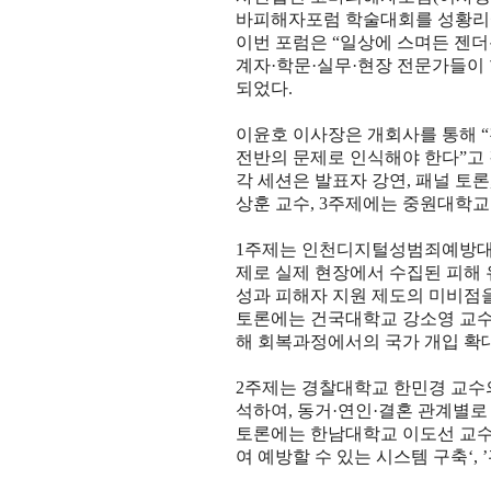
바피해자포럼 학술대회를 성황리
이번 포럼은
“
일상에 스며든 젠
계자
·
학문
·
실무
·
현장 전문가들이
되었다
.
이윤호 이사장은 개회사를 통해
“
전반의 문제로 인식해야 한다
”
고
각 세션은 발표자 강연
,
패널 토론
상훈 교수
, 3
주제에는 중원대학교
1
주제는 인천디지털성범죄예방대
제로 실제 현장에서 수집된 피해
성과 피해자 지원 제도의 미비점
토론에는 건국대학교 강소영 교
해 회복과정에서의 국가 개입 확
2
주제는 경찰대학교 한민경 교
석하여
,
동거
·
연인
·
결혼 관계별로
토론에는 한남대학교 이도선 교
여 예방할 수 있는 시스템 구축
‘, ’