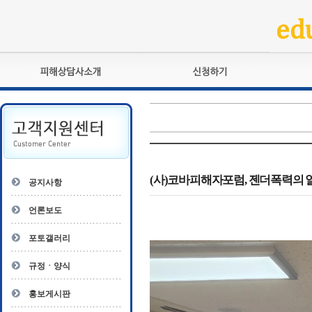
피해상담사란?
교육훈련
자격관리규정
검정시험
상담사 자격증 확인
전문수련
자격심사
- 피해상담사 1급
자격유지교육
- 피해상담사 2급
(사)코바피해자포럼, 젠더폭력의 
공지사항
자격복원
- 피해상담사 3급
- 전문수련감독자
언론보도
- 전문수련기관
포토갤러리
규정ㆍ양식
홍보게시판