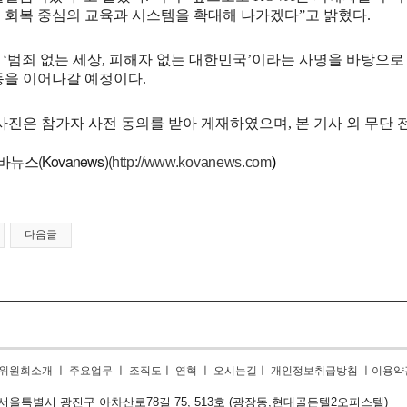
 회복 중심의 교육과 시스템을 확대해 나가겠다
”
고 밝혔다
.
는
‘
범죄 없는 세상
,
피해자 없는 대한민국
’
이라는 사명을 바탕으로
동을 이어나갈 예정이다
.
사진은 참가자 사전 동의를 받아 게재하였으며
,
본 기사 외 무단
바뉴스(Kovanews)(
http://www.kovanews.com
)
다음글
위원회소개
ㅣ
주요업무
ㅣ
조직도
ㅣ
연혁
ㅣ
오시는길
ㅣ
개인정보취급방침
ㅣ
이용약
9) 서울특별시 광진구 아차산로78길 75, 513호 (광장동,
현대골든텔2오피스텔)