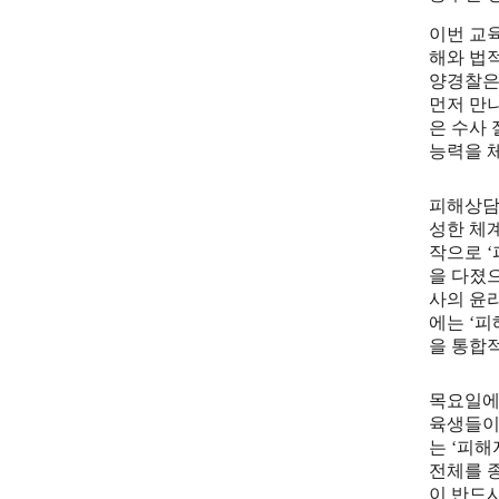
이번 교
해와 법
양경찰은
먼저 만
은 수사
능력을 
피해상
성한 체
작으로
‘
을 다졌
사의 윤
에는
‘
피
을 통합
목요일
육생들이
는
‘
피해
전체를 
이 반드