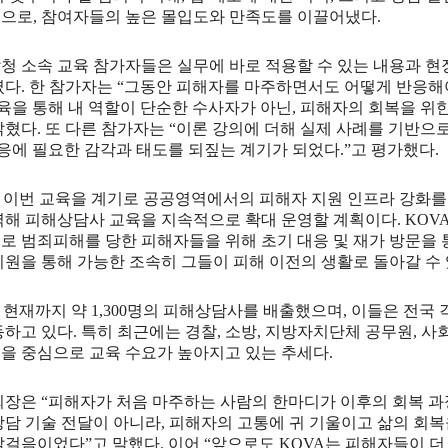
럼으로
,
참여자들의 높은 몰입도와 만족도를 이끌어냈다
.
청 소속 교육 참가자들은 실무에 바로 적용할 수 있는 내용과 현
였다
.
한 참가자는
“
그동안 피해자를 마주하면서도 어떻게 반응해야
육을 통해 내 역할이 단순한 수사자가 아닌
,
피해자의 회복을 위한
밝혔다
.
또 다른 참가자는
“
이론 강의에 더해 실제 사례를 기반으
응에 필요한 감각과 태도를 되짚는 계기가 되었다
.”
고 평가했다
.
 이번 교육을 계기로 공공영역에서의 피해자 지원 인프라 강화를
력해 피해상담사 교육을 지속적으로 확대 운영할 계획이다
. KOV
로 범죄피해를 당한 피해자들을 위해 초기 대응 및 재가 방문을 
지원을 통해 가능한 조속히 그들이 피해 이전의 생활로 돌아갈 
 현재까지 약
1,300
명의 피해상담사를 배출했으며
,
이들은 전국 
동하고 있다
.
특히 최근에는 경찰
,
소방
,
지방자치단체 공무원
,
사회
을 중심으로 교육 수요가 높아지고 있는 추세다
.
회장은
“
피해자가 처음 마주하는 사람의 한마디가 이후의 회복 
상담 기술 전달이 아니라
,
피해자의 고통에 귀 기울이고 삶의 회복
발걸음이었다
”
고 말했다
.
이어
“
앞으로도
KOVA
는 피해자들이 더