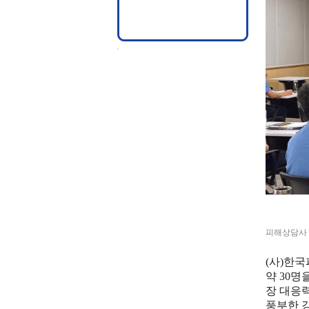
피해상담사
(
사
)
한국
약
30
명
장 대응
풍부한 