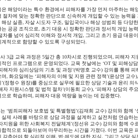
육은 해양이라는 특수 환경에서 피해자를 가장 먼저 마주하는 해
적 절차에 맞는 정확한 판단으로 신속하게 개입할 수 있는 능력
 해상 실종
,
자살 시도자 구조
,
밀입국이나 해상 성범죄 등 다양한
나는 공공 조직으로
,
초기 대응 시 정확한 판단과 정서적 개입 능
 절차를 넘어 심리적 이해와 정서적 개입
,
그리고 초기 응급 대응이
체계적으로 함양할 수 있도록 구성되었다
.
담사
3
급 교육 과정은
5
일간 총
10
차시로 진행되었으며
,
피해자 지
계적인 프로그램으로 운영되었다
.
교육 첫날에는
‘OT
및 피해상담
피해자와 심리상담의 기초 및 과정
’(
박명호 교수
)
강의를 통해 피
으며
,
화요일에는
‘
피해자의 이해 및 지원 관련 정책
’(
윤상연 교수
)
리
’(
정형수 원장
)
를 중심으로 실무에 필요한 상담 기술과 윤리 의
해자 지원시스템 및 법적 절차
’(
이동희 교수
), ‘
피해자 상담의 주
적으로 학습하며
,
피해자 대응 역량을 높이는 데 집중했다
.
에는
‘
범죄피해자 보호법 및 특별형법
’(
김재희 교수
)
강의와 함께
‘
 실제 사례를 바탕으로 상담 과정을 설계하고 실전처럼 연습하는
자지원을 위한 사회복지 전달체계
’(
정선유 교수
)
강의와 함께 수
종합적으로 되돌아보며 마무리하는 시간을 가졌다
.
이번 교육은 
시 갖추어야 할 심리적 이해
,
법
·
제도에 대한 지식
,
그리고 상담 실