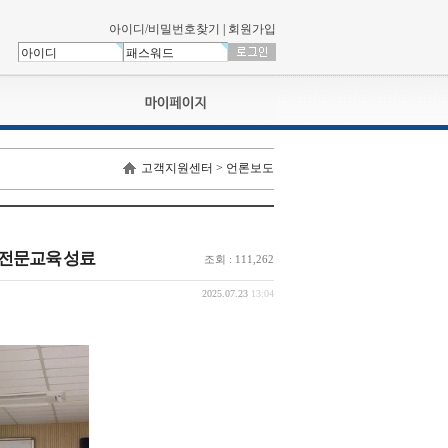
아이디/비밀번호찾기
|
회원가입
나의신청내역
고객지원센터 > 언론보도
교육영상강의실
서류제출
회원정보
나의 신청비
 전문교육 성료
조회 : 111,262
나의활동내역
나의 연회비
2025.07.23
13:04