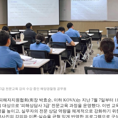
3
급 전문교육 강의 수강 중인 해양경찰청 공무원
피해자지원협회
(
회장 박효순
,
이하
KOVA)
는 지난
7
월
7
일부터
1
을 대상으로
'
피해상담사
3
급
'
전문교육 과정을 운영했다
.
이번 교
력을 높이고
,
실무자의 전문 상담 역량을 체계적으로 강화하기 
강사진의 강의와 이론
·
실습을 균형 있게 반영한 프로그램으로 구