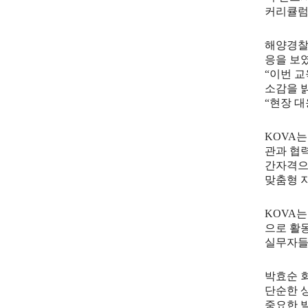
커리큘
해양경찰
응을 보
“
이번 교
소감을 
“
현장 대
KOVA
는
관과 협
간자격으
맞춤형 
KOVA
는
으로 활
실무자들
박효순 
단순한 
중요한 