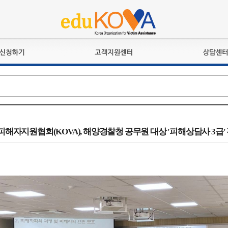
교육훈련
공지사항
상담접수
검정시험
언론보도
상담완료
전문수련
포토갤러리
자격심사
규정ㆍ양식
격유지교육
홍보게시판
피해자지원협회(KOVA), 해양경찰청 공무원 대상 '피해상담사 3급'
자격복원