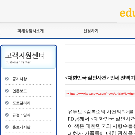
피해상담사란?
교육훈련
자격관리규정
검정시험
상담사 자격증 확인
전문수련
자격심사
- 피해상담사 1급
자격유지교육
- 피해상담사 2급
<대한민국 살인사건> 인세 전액 
공지사항
자격복원
- 피해상담사 3급
- 전문수련감독자
언론보도
http://www.kovanews.com/news/articleView.ht
- 전문수련기관
포토갤러리
유튜브 <김복준의 사건의뢰>를
규정ㆍ양식
님께서
<
대한민국 살인사
PD
이 책은 대한민국의 사형수들을
홍보게시판
피해자 가족들에 대한 관심을 