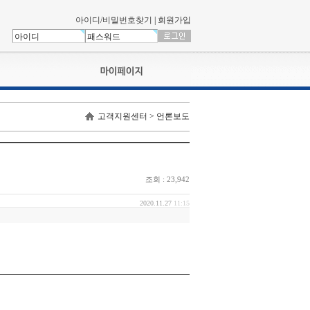
아이디/비밀번호찾기
|
회원가입
나의신청내역
고객지원센터 > 언론보도
교육영상강의실
서류제출
회원정보
나의 신청비
조회 : 23,942
나의활동내역
나의 연회비
2020.11.27
11:15