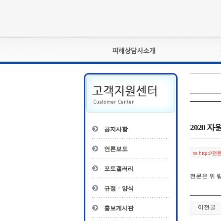
피해상담사란?
자격관리규정
상담사 자격증 확인
- 피해상담사 1급
자
- 피해상담사 2급
2020 
공지사항
- 피해상담사 3급
- 전문수련감독자
언론보도
http:/
- 전문수련기관
포토갤러리
전문은 위 
규정ㆍ양식
이전글
홍보게시판