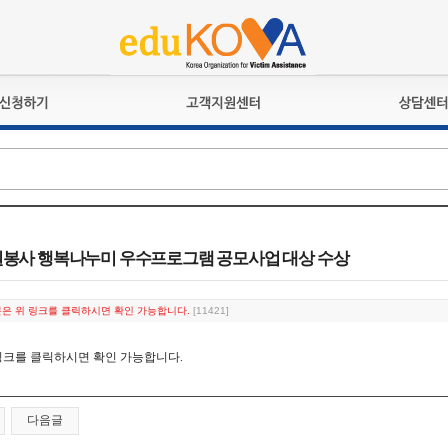
교육훈련
공지사항
상담접수
검정시험
언론보도
상담완료
전문수련
포토갤러리
자격심사
규정ㆍ양식
격유지교육
홍보게시판
자원봉사 행복나누미 우수프로그램 공모사업 대상 수상
자격복원
/전문은 위 링크를 클릭하시면 확인 가능합니다.
[11421]
링크를 클릭하시면 확인 가능합니다.
다음글