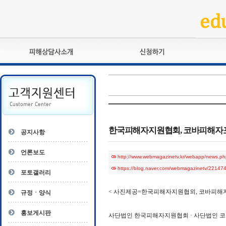
피해상담사란?
교육훈련
자격관리규정
검정시험
상담사 자격증 확인
전문수련
자격심사
- 피해상담사 1급
자격유지교육
- 피해상담사 2급
한국피해자지원협회, 코바피해자포
공지사항
자격복원
- 피해상담사 3급
- 전문수련감독자
언론보도
http://www.webmagazinetv.kr/webapp/news
- 전문수련기관
https://blog.naver.com/webmagazinetv/2214
포토갤러리
< 사진제공=한국피해자지원협외, 코바피해자
규정ㆍ양식
홍보게시판
사단법인 한국피해자지원협회 · 사단법인 코