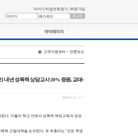
아이디/비밀번호찾기
|
회원가입
나의신청내역
고객지원센터 > 언론보도
교육영상강의실
서류제출
회원정보
나의 신청비
 내년 성폭력 상담교사 20% 증원, 교대·
조회 : 19,625
나의활동내역
나의 연회비
2018.12.31
14:27
화된다. 아울러 학교 안에서 성폭력 예방교육과 양성
폭력 근절대책을 논의한다. 유 부총리는 “모든 학생