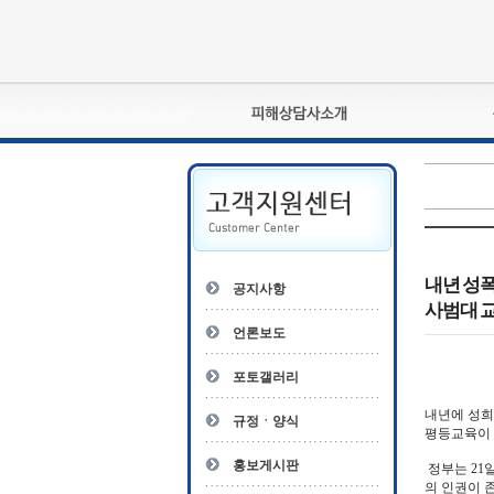
피해상담사란?
자격관리규정
상담사 자격증 확인
- 피해상담사 1급
자
- 피해상담사 2급
내년 성폭
공지사항
- 피해상담사 3급
사범대 
- 전문수련감독자
언론보도
- 전문수련기관
포토갤러리
내년에 성희
규정ㆍ양식
평등교육이
홍보게시판
정부는 21
의 인권이 