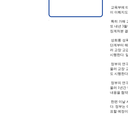
교육부에 따
이 이뤄지도
특히 가해 
또 내년 3
징계처분 결
성희롱·성폭
단계부터 해
러 교장·교
시행한다. 
정부의 연구
울러
교장·
도 시행한다
정부의 연구
울러 1년간
내용을 협약
한편 이날 
다. 정부는
표할 예정이