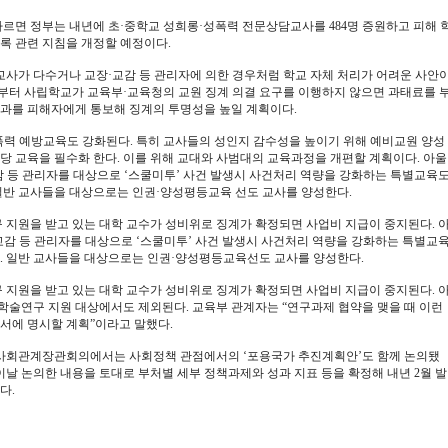
르면 정부는 내년에 초·중학교 성희롱·성폭력 전문상담교사를 484명 증원하고 피해 
록 관련 지침을 개정할 예정이다.
교사가 다수거나 교장·교감 등 관리자에 의한 경우처럼 학교 자체 처리가 어려운 사안
월부터 사립학교가 교육부·교육청의 교원 징계 의결 요구를 이행하지 않으면 과태료를 
과를 피해자에게 통보해 징계의 투명성을 높일 계획이다.
력 예방교육도 강화된다. 특히 교사들의 성인지 감수성을 높이기 위해 예비교원 양성
당 교육을 필수화 한다. 이를 위해 교대와 사범대의 교육과정을 개편할 계획이다. 아울
감 등 관리자를 대상으로 ‘스쿨미투’ 사건 발생시 사건처리 역량을 강화하는 특별교육
일반 교사들을 대상으로는 인권·양성평등교육 선도 교사를 양성한다.
 지원을 받고 있는 대학 교수가 성비위로 징계가 확정되면 사업비 지급이 중지된다. 
교감 등 관리자를 대상으로 ‘스쿨미투’ 사건 발생시 사건처리 역량을 강화하는 특별교
. 일반 교사들을 대상으로는 인권·양성평등교육
선도 교사를 양성한다.
 지원을 받고 있는 대학 교수가 성비위로 징계가 확정되면 사업비 지급이 중지된다. 
 학술연구 지원 대상에서도 제외된다. 교육부 관계자는 “연구과제 협약을 맺을 때 이런
서에 명시할 계획”이라고 말했다.
사회관계장관회의에서는 사회정책 관점에서의 ‘포용국가 추진계획안’도 함께 논의됐
 이날 논의한 내용을 토대로 부처별 세부 정책과제와 성과 지표 등을 확정해 내년 2월 발
다.