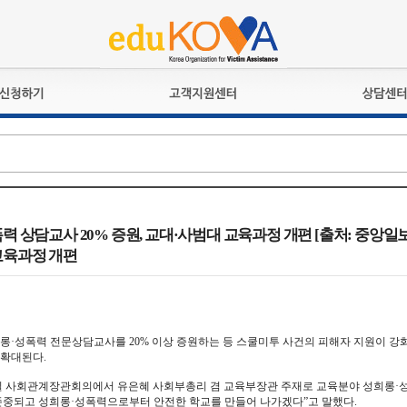
교육훈련
공지사항
상담접수
검정시험
언론보도
상담완료
전문수련
포토갤러리
자격심사
규정ㆍ양식
격유지교육
홍보게시판
력 상담교사 20% 증원, 교대·사범대 교육과정 개편 [출처: 중앙일보]
자격복원
교육과정 개편
롱·성폭력 전문상담교사를 20% 이상 증원하는 등 스쿨미투 사건의 피해자 지원이 강
 확대된다.
일 사회관계장관회의에서 유은혜 사회부총리 겸 교육부장관 주재로 교육분야 성희롱·성
존중되고 성희롱·성폭력으로부터 안전한 학교를 만들어 나가겠다”고 말했다.