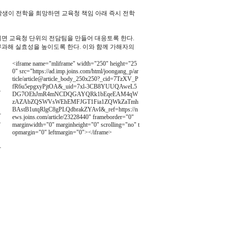
학생이 전학을 희망하면 교육청 책임 아래 즉시 전학
이면 교육청 단위의 전담팀을 만들어 대응토록 한다.
부과해 실효성을 높이도록 한다. 이와 함께 가해자의
<iframe name="mliframe" width="250" height="25
0" src="https://ad.imp.joins.com/html/joongang_p/ar
ticle/article@article_body_250x250?_cid=7TzXV_P
fR6u5epgxyPjtOA&_uid=7xl-3CB8YUUQAweL5
도
DG7OEhJmR4mNCDQGAYQRk1bEqeEAM4qW
zAZAbZQSWVsWEhEMFJGT1Fia1ZQWkZaTmh
BAstB1utqRlgC8gPLQdbrakZYAvI&_ref=https://n
아
ews.joins.com/article/23228440" frameborder="0"
육
marginwidth="0" marginheight="0" scrolling="no" t
opmargin="0" leftmargin="0"></iframe>
아