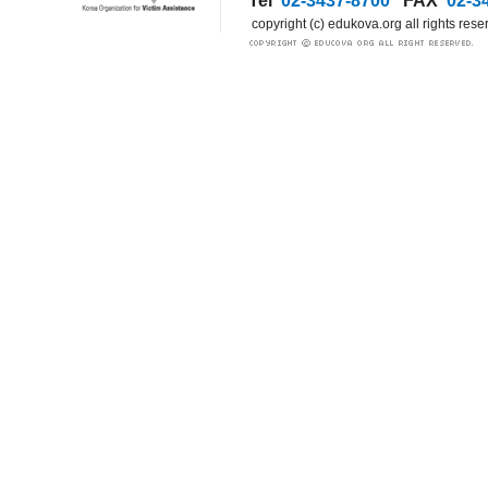
Tel
02-3437-8700
FAX
02-3
copyright (c) edukova.org all rights rese