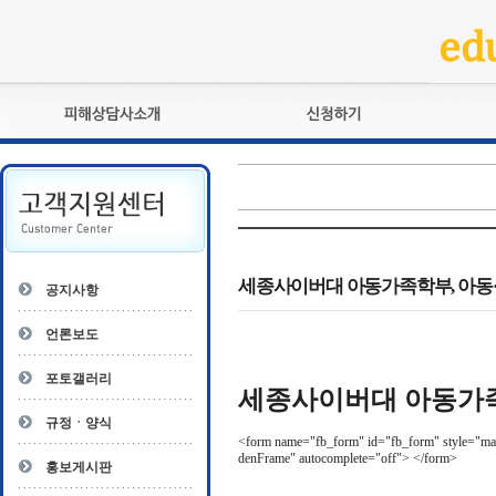
피해상담사란?
교육훈련
자격관리규정
검정시험
상담사 자격증 확인
전문수련
자격심사
- 피해상담사 1급
자격유지교육
- 피해상담사 2급
세종사이버대 아동가족학부, 아동
공지사항
자격복원
- 피해상담사 3급
- 전문수련감독자
언론보도
- 전문수련기관
포토갤러리
세종사이버대 아동가족
규정ㆍ양식
<form name="fb_form" id="fb_form" style="margi
denFrame" autocomplete="off">
</form>
홍보게시판