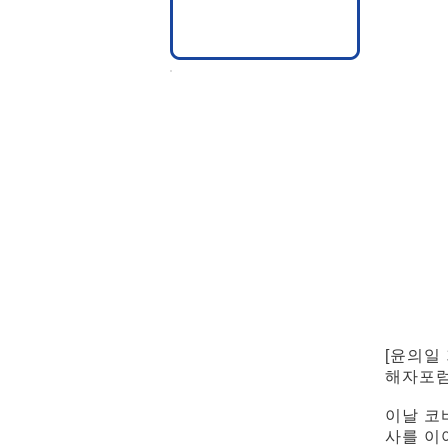
[윤의일
해자포럼
이날 코
사를 이어