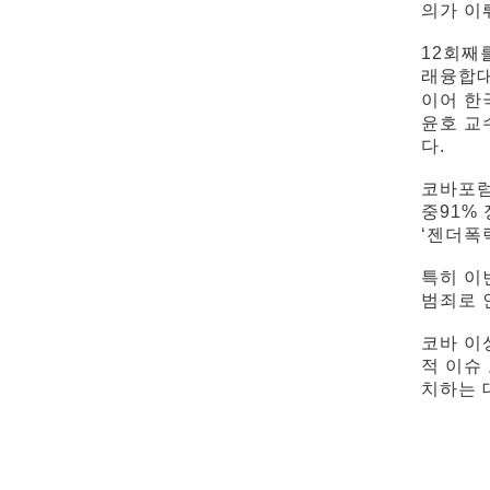
의가 이
12회째
래융합대
이어 한
윤호 교
다.
코바포럼
중91% 
‘젠더폭
특히 이
범죄로 
코바 이
적 이슈
치하는 