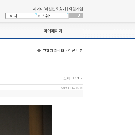
아이디/비밀번호찾기
|
회원가입
나의신청내역
고객지원센터 > 언론보도
교육영상강의실
서류제출
회원정보
나의 신청비
조회 : 17,912
나의활동내역
나의 연회비
2017.11.10
10:25