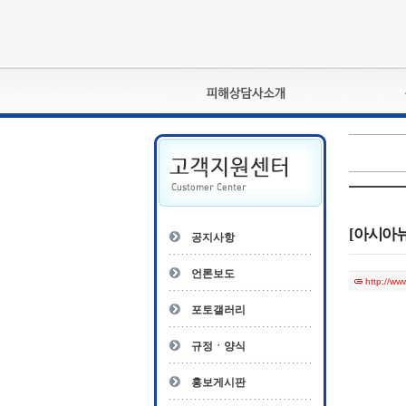
피해상담사란?
자격관리규정
상담사 자격증 확인
- 피해상담사 1급
자
- 피해상담사 2급
[아시아뉴
공지사항
- 피해상담사 3급
- 전문수련감독자
언론보도
http://w
- 전문수련기관
포토갤러리
규정ㆍ양식
홍보게시판