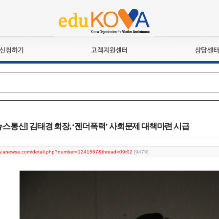
교육훈련
공지사항
상담접수
검정시험
언론보도
상담완료
전문수련
포토갤러리
자격심사
규정ㆍ양식
격유지교육
홍보게시판
스통신] 김태경 회장, ‘젠더폭력’ 사회문제 대책마련 시급
자격복원
ww.anewsa.com/detail.php?number=1241567&thread=09r02
[9479]