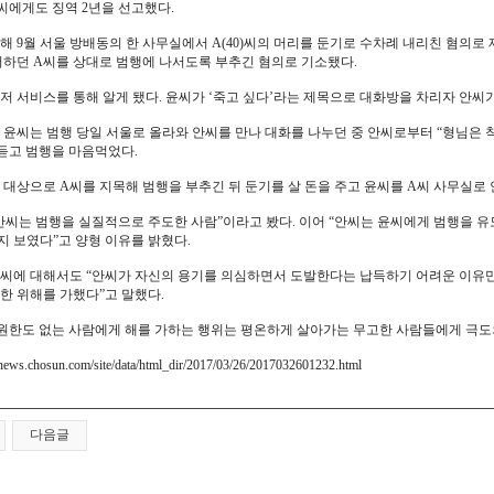
)씨에게도 징역 2년을 선고했다.
해 9월 서울 방배동의 한 사무실에서 A(40)씨의 머리를 둔기로 수차례 내리친 혐의로
어하던 A씨를 상대로 범행에 나서도록 부추긴 혐의로 기소됐다.
저 서비스를 통해 알게 됐다. 윤씨가 ‘죽고 싶다’라는 제목으로 대화방을 차리자 안씨가 
 윤씨는 범행 당일 서울로 올라와 안씨를 만나 대화를 나누던 중 안씨로부터 “형님은 착
 듣고 범행을 마음먹었다.
 대상으로 A씨를 지목해 범행을 부추긴 뒤 둔기를 살 돈을 주고 윤씨를 A씨 사무실로
안씨는 범행을 실질적으로 주도한 사람”이라고 봤다. 이어 “안씨는 윤씨에게 범행을 유
 보였다”고 양형 이유를 밝혔다.
씨에 대해서도 “안씨가 자신의 용기를 의심하면서 도발한다는 납득하기 어려운 이유
한 위해를 가했다”고 말했다.
 원한도 없는 사람에게 해를 가하는 행위는 평온하게 살아가는 무고한 사람들에게 극도
news.chosun.com/site/data/html_dir/2017/03/26/2017032601232.html
다음글