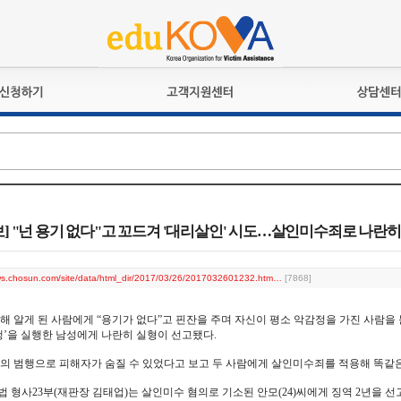
교육훈련
공지사항
상담접수
검정시험
언론보도
상담완료
전문수련
포토갤러리
자격심사
규정ㆍ양식
격유지교육
홍보게시판
] "넌 용기 없다"고 꼬드겨 '대리살인' 시도…살인미수죄로 나란히
자격복원
ews.chosun.com/site/data/html_dir/2017/03/26/2017032601232.htm…
[7868]
해 알게 된 사람에게 “용기가 없다”고 핀잔을 주며 자신이 평소 악감정을 가진 사람을
행’을 실행한 남성에게 나란히 실형이 선고됐다.
의 범행으로 피해자가 숨질 수 있었다고 보고 두 사람에게 살인미수죄를 적용해 똑같은
 형사23부(재판장 김태업)는 살인미수 혐의로 기소된 안모(24)씨에게 징역 2년을 선