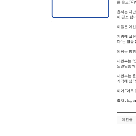
른 윤모(37
윤씨는 지난
이 평소 싫
이들은 메신
지방에 살던
다”는 말을
안씨는 범행
재판부는 “
도면밀함까지
재판부는 윤
가격해 심각
이어 “아무
출처 : http://
이전글