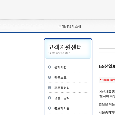
피해상담사란?
자격관리규정
상담사 자격증 확인
- 피해상담사 1급
자
- 피해상담사 2급
[조선일보
공지사항
- 피해상담사 3급
- 전문수련감독자
언론보도
http://n
- 전문수련기관
포토갤러리
메신저를 통
‘묻지마 폭
규정ㆍ양식
법원은 이들
홍보게시판
서울중앙지법