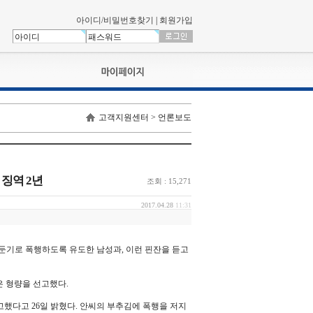
아이디/비밀번호찾기
|
회원가입
나의신청내역
고객지원센터 > 언론보도
교육영상강의실
서류제출
회원정보
나의 신청비
 징역 2년
조회 : 15,271
나의활동내역
나의 연회비
2017.04.28
11:31
 둔기로 폭행하도록 유도한 남성과, 이런 핀잔을 듣고
 형량을 선고했다.
고했다고 26일 밝혔다. 안씨의 부추김에 폭행을 저지