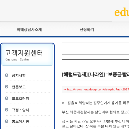
피해상담사란?
교육훈련
자격관리규정
검정시험
상담사 자격증 확인
전문수련
자격심사
- 피해상담사 1급
자격유지교육
- 피해상담사 2급
[헤럴드경제] [나라안] “보증금 빨
공지사항
자격복원
- 피해상담사 3급
- 전문수련감독자
언론보도
http://news.heraldcorp.com/view.php?ud=20
- 전문수련기관
포토갤러리
○…집을 비워달라는 집주인에게 흉기를 휘두른
규정ㆍ양식
부산 해운대경찰서는 살인미수 혐의로 정모(7
정 씨는 지난 22일 오후 6시 23분께 부산
홍보게시판
르고 달아났다. 장 씨는 목을 다쳐 인근 대