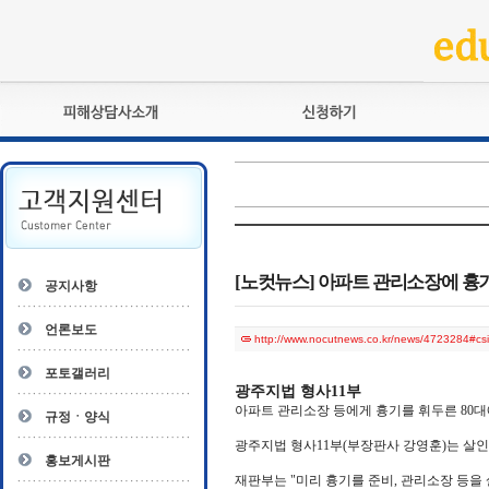
피해상담사란?
교육훈련
자격관리규정
검정시험
상담사 자격증 확인
전문수련
자격심사
- 피해상담사 1급
자격유지교육
- 피해상담사 2급
[노컷뉴스] 아파트 관리소장에 흉기 
공지사항
자격복원
- 피해상담사 3급
- 전문수련감독자
언론보도
http://www.nocutnews.co.kr/news/4723284#
- 전문수련기관
포토갤러리
광주지법 형사11부
아파트 관리소장 등에게 흉기를 휘두른 80
규정ㆍ양식
광주지법 형사11부(부장판사 강영훈)는 살인미
홍보게시판
재판부는 "미리 흉기를 준비, 관리소장 등을