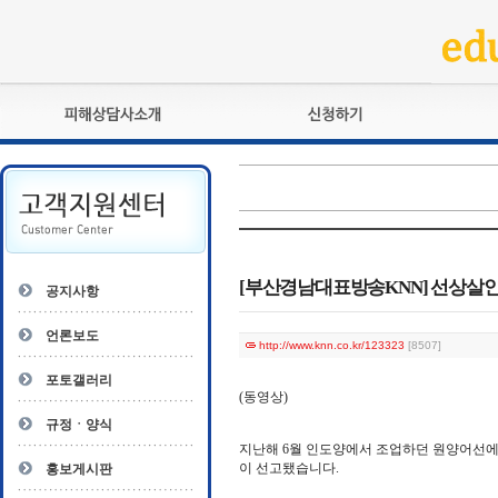
피해상담사란?
교육훈련
자격관리규정
검정시험
상담사 자격증 확인
전문수련
자격심사
- 피해상담사 1급
자격유지교육
- 피해상담사 2급
[부산경남대표방송KNN] 선상살인
공지사항
자격복원
- 피해상담사 3급
- 전문수련감독자
언론보도
http://www.knn.co.kr/123323
[8507]
- 전문수련기관
포토갤러리
(동영상)
규정ㆍ양식
지난해 6월 인도양에서 조업하던 원양어선에
이 선고됐습니다.
홍보게시판